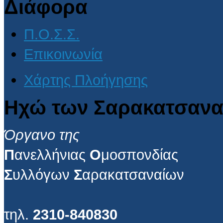
Διάφορα
Π.Ο.Σ.Σ.
Επικοινωνία
Χάρτης Πλοήγησης
Ηχώ των Σαρακατσανα
Όργανο της
Π
ανελλήνιας
Ο
μοσπονδίας
Σ
υλλόγων
Σ
αρακατσαναίων
τηλ.
2310-840830