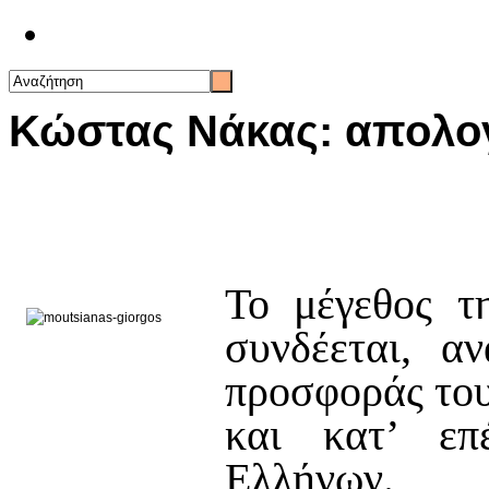
Επικοινωνία
Κώστας Νάκας: απολογ
Το μέγεθος τ
συνδέεται, α
προσφοράς το
και κατ’ επ
Ελλήνων.