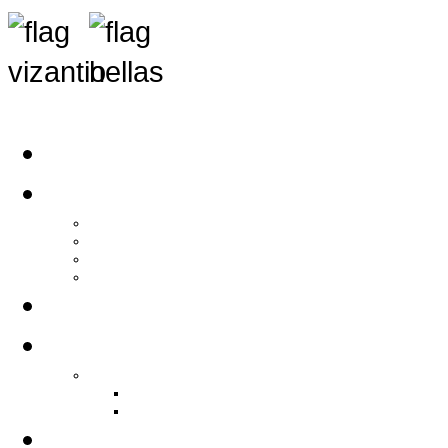
Αρχική
Αρθρογραφία
Τελευταία Νέα
Νέα Συλλόγων
Γενικά Άρθρα
Ειδήσεις - Σχόλια - Κοινωνικά
Ιστορίες Ζωής
Π.Ο.Σ.Σ.
Ιστορία Π.Ο.Σ.Σ.
Ιστορικό Ίδρυσης Π.Ο.Σ.Σ.
Βιογραφικό Π.Ο.Σ.Σ.
Χορηγοί