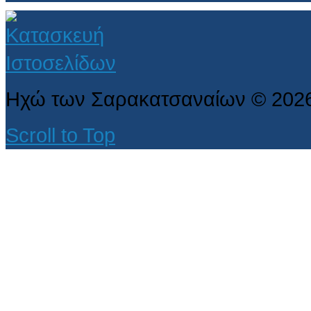
Ηχώ των Σαρακατσαναίων
©
202
Scroll to Top