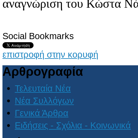
αναγνώριση του Κώστα Νά
Social Bookmarks
επιστροφή στην κορυφή
Αρθρογραφία
Τελευταία Νέα
Νέα Συλλόγων
Γενικά Άρθρα
Ειδήσεις - Σχόλια - Κοινωνικά