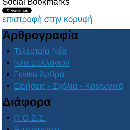
Social Bookmarks
επιστροφή στην κορυφή
Αρθρογραφία
Τελευταία Νέα
Νέα Συλλόγων
Γενικά Άρθρα
Ειδήσεις - Σχόλια - Κοινωνικά
Διάφορα
Π.Ο.Σ.Σ.
Επικοινωνία