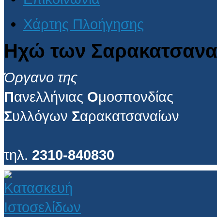
Χάρτης Πλοήγησης
Ηχώ των Σαρακατσανα
Όργανο της
Π
ανελλήνιας
Ο
μοσπονδίας
Σ
υλλόγων
Σ
αρακατσαναίων
τηλ.
2310-840830