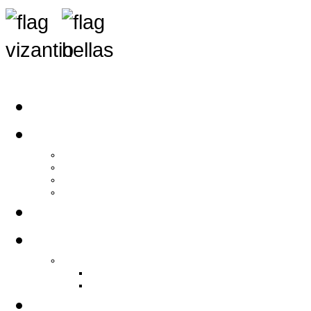
Αρχική
Αρθρογραφία
Τελευταία Νέα
Νέα Συλλόγων
Γενικά Άρθρα
Ειδήσεις - Σχόλια - Κοινωνικά
Ιστορίες Ζωής
Π.Ο.Σ.Σ.
Ιστορία Π.Ο.Σ.Σ.
Ιστορικό Ίδρυσης Π.Ο.Σ.Σ.
Βιογραφικό Π.Ο.Σ.Σ.
Χορηγοί