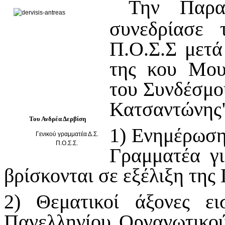
Την Παρα
συνεδρίασε 
Π.Ο.Σ.Σ μετ
της κου Μου
του Συνδέσμο
Κατσαντώνης"
Του Ανδρέα Δερβίση
1) Ενημέρωση
Γενικού γραμματέα Δ.Σ.
Π.Ο.Σ.Σ.
Γραμματέα γ
βρίσκονται σε εξέλιξη της
2) Θεματικοί άξονες ε
Πανελληνίου Οργανωτικού