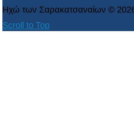
Ηχώ των Σαρακατσαναίων
©
202
Scroll to Top