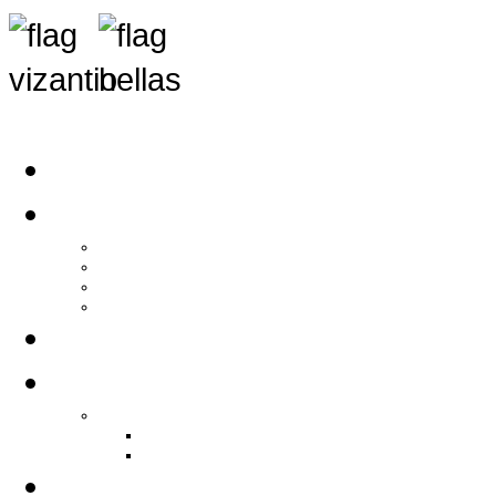
Αρχική
Αρθρογραφία
Τελευταία Νέα
Νέα Συλλόγων
Γενικά Άρθρα
Ειδήσεις - Σχόλια - Κοινωνικά
Ιστορίες Ζωής
Π.Ο.Σ.Σ.
Ιστορία Π.Ο.Σ.Σ.
Ιστορικό Ίδρυσης Π.Ο.Σ.Σ.
Βιογραφικό Π.Ο.Σ.Σ.
Χορηγοί