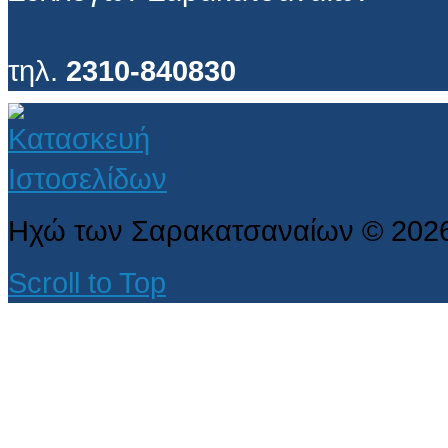
τηλ.
2310-840830
Ηχώ των Σαρακατσαναίων
©
202
Scroll to Top