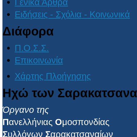
Γενικά Άρθρα
Ειδήσεις - Σχόλια - Κοινωνικά
Διάφορα
Π.Ο.Σ.Σ.
Επικοινωνία
Χάρτης Πλοήγησης
Ηχώ των Σαρακατσανα
Όργανο της
Π
ανελλήνιας
Ο
μοσπονδίας
Σ
υλλόγων
Σ
αρακατσαναίων