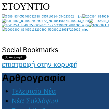
ΣΤΟΥΝΤΙΟ
Social Bookmarks
AdmirorGallery 4.5.0
, author/s
Vasiljevski
&
Kekeljevic
.
επιστροφή στην κορυφή
Αρθρογραφία
Τελευταία Νέα
Νέα Συλλόγων