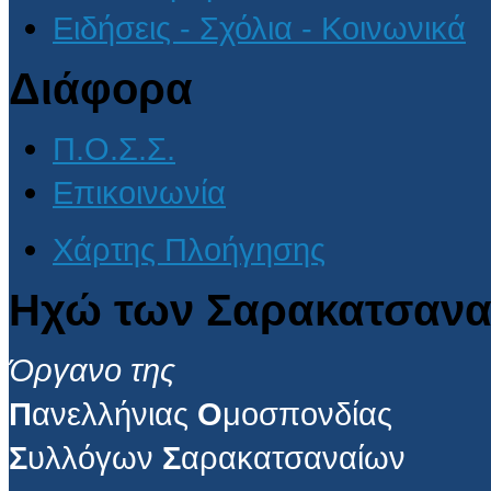
Ειδήσεις - Σχόλια - Κοινωνικά
Διάφορα
Π.Ο.Σ.Σ.
Επικοινωνία
Χάρτης Πλοήγησης
Ηχώ των Σαρακατσανα
Όργανο της
Π
ανελλήνιας
Ο
μοσπονδίας
Σ
υλλόγων
Σ
αρακατσαναίων