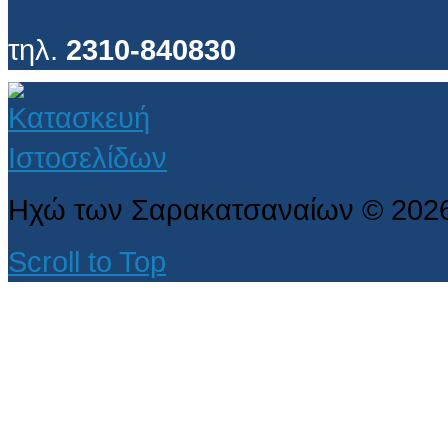
τηλ.
2310-840830
Ηχώ των Σαρακατσαναίων
©
202
Scroll to Top