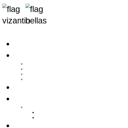
Αρχική
Αρθρογραφία
Τελευταία Νέα
Νέα Συλλόγων
Γενικά Άρθρα
Ειδήσεις - Σχόλια - Κοινωνικά
Ιστορίες Ζωής
Π.Ο.Σ.Σ.
Ιστορία Π.Ο.Σ.Σ.
Ιστορικό Ίδρυσης Π.Ο.Σ.Σ.
Βιογραφικό Π.Ο.Σ.Σ.
Χορηγοί