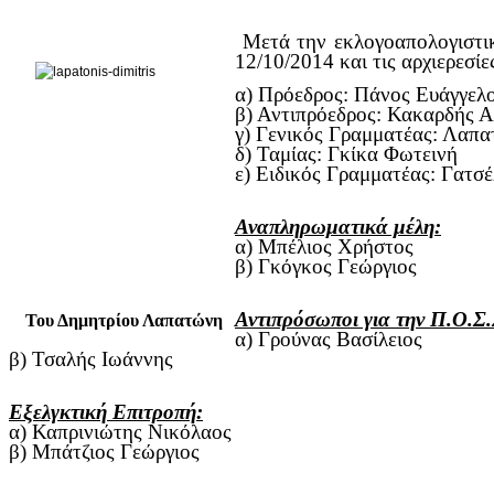
Μετά την εκλογοαπολογιστ
12/10/2014 και τις αρχιερεσίε
α) Πρόεδρος: Πάνος Ευάγγελ
β) Αντιπρόεδρος: Κακαρδής 
γ) Γενικός Γραμματέας: Λαπ
δ) Ταμίας: Γκίκα Φωτεινή
ε) Ειδικός Γραμματέας: Γατσ
Αναπληρωματικά μέλη:
α) Μπέλιος Χρήστος
β) Γκόγκος Γεώργιος
Αντιπρόσωποι για την Π.Ο.Σ.
Του Δημητρίου Λαπατώνη
α) Γρούνας Βασίλειος
β) Τσαλής Ιωάννης
Εξελγκτική Επιτροπή:
α) Καπρινιώτης Νικόλαος
β) Μπάτζιος Γεώργιος