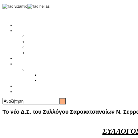
Αρχική
Αρθρογραφία
Τελευταία Νέα
Νέα Συλλόγων
Γενικά Άρθρα
Ειδήσεις - Σχόλια - Κοινωνικά
Ιστορίες Ζωής
Π.Ο.Σ.Σ.
Ιστορία Π.Ο.Σ.Σ.
Ιστορικό Ίδρυσης Π.Ο.Σ.Σ.
Βιογραφικό Π.Ο.Σ.Σ.
Χορηγοί
Επικοινωνία
Το νέο Δ.Σ. του Συλλόγου Σαρακατσαναίων Ν. Σερ
ΣΥΛΛΟΓΟ