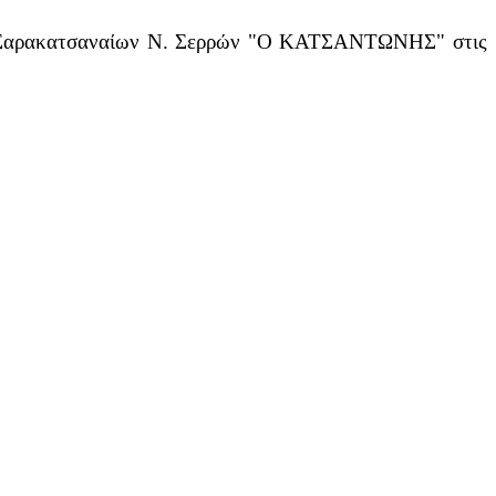
γου Σαρακατσαναίων Ν. Σερρών "Ο ΚΑΤΣΑΝΤΩΝΗΣ" στις