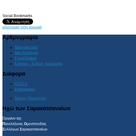
Social Bookmarks
επιστροφή στην κορυφή
Αρθρογραφία
Τελευταία Νέα
Νέα Συλλόγων
Γενικά Άρθρα
Ειδήσεις - Σχόλια - Κοινωνικά
Διάφορα
Π.Ο.Σ.Σ.
Επικοινωνία
Χάρτης Πλοήγησης
Ηχώ των Σαρακατσαναίων
Όργανο της
Π
ανελλήνιας
Ο
μοσπονδίας
Σ
υλλόγων
Σ
αρακατσαναίων