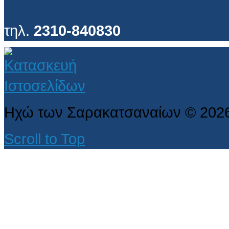
τηλ.
2310-840830
Ηχώ των Σαρακατσαναίων
©
202
Scroll to Top