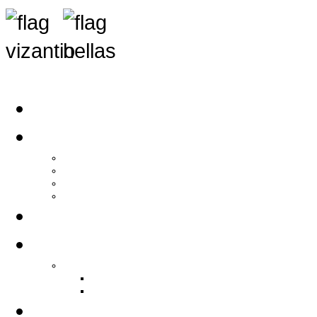
Αρχική
Αρθρογραφία
Τελευταία Νέα
Νέα Συλλόγων
Γενικά Άρθρα
Ειδήσεις - Σχόλια - Κοινωνικά
Ιστορίες Ζωής
Π.Ο.Σ.Σ.
Ιστορία Π.Ο.Σ.Σ.
Ιστορικό Ίδρυσης Π.Ο.Σ.Σ.
Βιογραφικό Π.Ο.Σ.Σ.
Χορηγοί