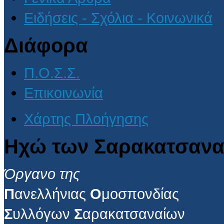
Ειδήσεις - Σχόλια - Κοινωνικά
Διάφορα
Π.Ο.Σ.Σ.
Επικοινωνία
Χάρτης Πλοήγησης
Ηχώ των Σαρακατσανα
Όργανο της
Π
ανελλήνιας
Ο
μοσπονδίας
Σ
υλλόγων
Σ
αρακατσαναίων