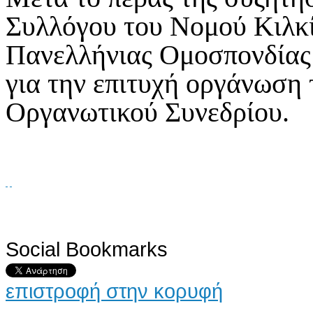
Συλλόγου του Νομού Κιλκίς
Πανελλήνιας Ομοσπονδίας
για την επιτυχή οργάνωση
Οργανωτικού Συνεδρίου.
Social Bookmarks
AdmirorGallery 4.5.0
, author/s
Vasiljevski
&
Kekeljevic
.
επιστροφή στην κορυφή