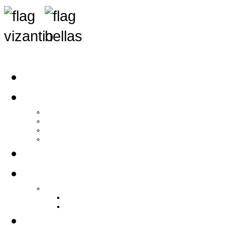
Αρχική
Αρθρογραφία
Τελευταία Νέα
Νέα Συλλόγων
Γενικά Άρθρα
Ειδήσεις - Σχόλια - Κοινωνικά
Ιστορίες Ζωής
Π.Ο.Σ.Σ.
Ιστορία Π.Ο.Σ.Σ.
Ιστορικό Ίδρυσης Π.Ο.Σ.Σ.
Βιογραφικό Π.Ο.Σ.Σ.
Χορηγοί