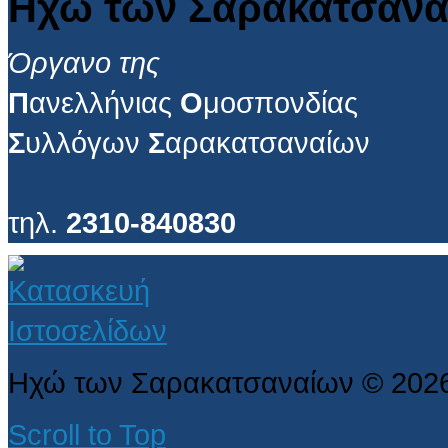
Ηχώ των Σαρακατσανα
Όργανο της
Π
ανελλήνιας
Ο
μοσπονδίας
Σ
υλλόγων
Σ
αρακατσαναίων
τηλ.
2310-840830
Ηχώ των Σαρακατσαναίων
©
202
Scroll to Top