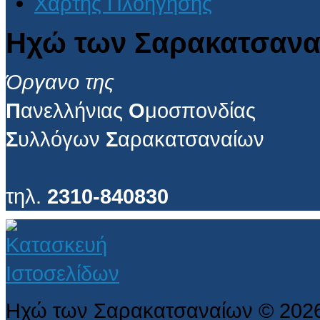
Χάρτης Πλοήγησης
Ηχώ των Σαρακατσανα
Όργανο της
Π
ανελλήνιας
Ο
μοσπονδίας
Σ
υλλόγων
Σ
αρακατσαναίων
τηλ.
2310-840830
Ηχώ των Σαρακατσαναίων
©
202