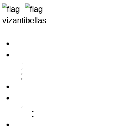
Αρχική
Αρθρογραφία
Τελευταία Νέα
Νέα Συλλόγων
Γενικά Άρθρα
Ειδήσεις - Σχόλια - Κοινωνικά
Ιστορίες Ζωής
Π.Ο.Σ.Σ.
Ιστορία Π.Ο.Σ.Σ.
Ιστορικό Ίδρυσης Π.Ο.Σ.Σ.
Βιογραφικό Π.Ο.Σ.Σ.
Χορηγοί