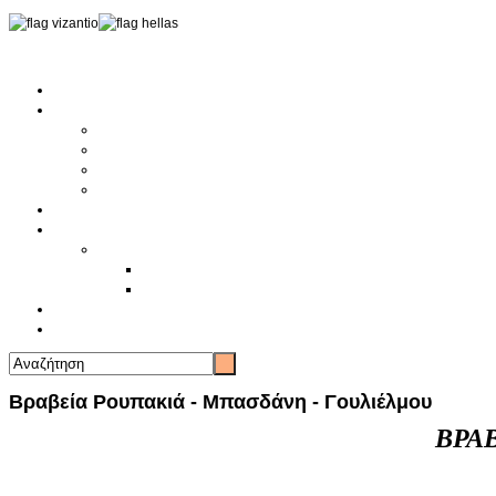
Αρχική
Αρθρογραφία
Τελευταία Νέα
Νέα Συλλόγων
Γενικά Άρθρα
Ειδήσεις - Σχόλια - Κοινωνικά
Ιστορίες Ζωής
Π.Ο.Σ.Σ.
Ιστορία Π.Ο.Σ.Σ.
Ιστορικό Ίδρυσης Π.Ο.Σ.Σ.
Βιογραφικό Π.Ο.Σ.Σ.
Χορηγοί
Επικοινωνία
Βραβεία Ρουπακιά - Μπασδάνη - Γουλιέλμου
ΒΡΑ