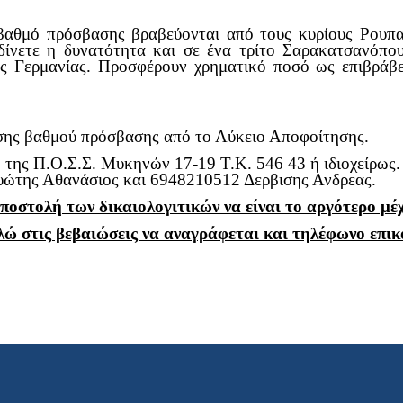
αθμό πρόσβασης βραβεύονται από τους κυρίους Ρουπα
ίνετε η δυνατότητα και σε ένα τρίτο Σαρακατσανόπου
ης Γερμανίας. Προσφέρουν χρηματικό ποσό ως επιβράβ
ης βαθμού πρόσβασης από το Λύκειο Αποφοίτησης.
 της Π.Ο.Σ.Σ. Μυκηνών 17-19 Τ.Κ. 546 43 ή ιδιοχείρως.
της Αθανάσιος και 6948210512 Δερβισης Ανδρεας.
οστολή των δικαιολογιτικών να είναι το αργότερο μέχρ
 στις βεβαιώσεις να αναγράφεται και τηλέφωνο επικ