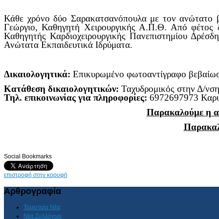
Κάθε χρόνο δύο Σαρακατσανόπουλα με τον ανώτατο β
Γεώργιο, Καθηγητή Χειρουργικής Α.Π.Θ. Από φέτος δ
Καθηγητής Καρδιοχειρουργικής Πανεπιστημίου Δρέσδ
Ανώτατα Εκπαιδευτικά Ιδρύματα.
Δικαιολογητικά:
Επικυρωμένο φωτοαντίγραφο βεβαίωσ
Κατάθεση δικαιολογητικών:
Ταχυδρομικός στην Δ/νση
Τηλ. επικοινωνίας για πληροφορίες:
6972697973 Καρυώ
Παρακαλούμε η απ
Παρακαλώ
Social Bookmarks
επιστροφή στην κορυφή
Αρθρογραφία
Τελευταία Νέα
Νέα Συλλόγων