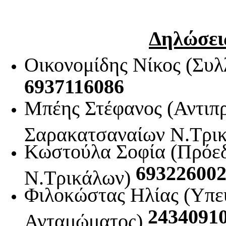
Δηλώσει
Οικονομίδης Νίκος (Συ
6937116086
Μπέης Στέφανος (Αντιπ
Σαρακατσαναίων Ν.Τρι
Κωστούλα Σοφία (Πρόε
69322600
Ν.Τρικάλων)
Φιλοκώστας Ηλίας (Υπε
24340910
Ανταμώματος)