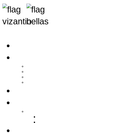
Αρχική
Αρθρογραφία
Τελευταία Νέα
Νέα Συλλόγων
Γενικά Άρθρα
Ειδήσεις - Σχόλια - Κοινωνικά
Ιστορίες Ζωής
Π.Ο.Σ.Σ.
Ιστορία Π.Ο.Σ.Σ.
Ιστορικό Ίδρυσης Π.Ο.Σ.Σ.
Βιογραφικό Π.Ο.Σ.Σ.
Χορηγοί