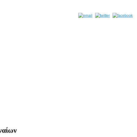
ναίων