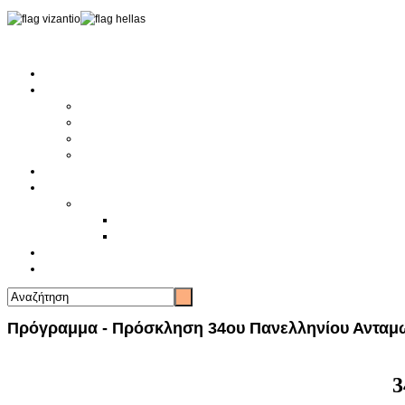
Αρχική
Αρθρογραφία
Τελευταία Νέα
Νέα Συλλόγων
Γενικά Άρθρα
Ειδήσεις - Σχόλια - Κοινωνικά
Ιστορίες Ζωής
Π.Ο.Σ.Σ.
Ιστορία Π.Ο.Σ.Σ.
Ιστορικό Ίδρυσης Π.Ο.Σ.Σ.
Βιογραφικό Π.Ο.Σ.Σ.
Χορηγοί
Επικοινωνία
Πρόγραμμα - Πρόσκληση 34ου Πανελληνίου Ανταμ
3