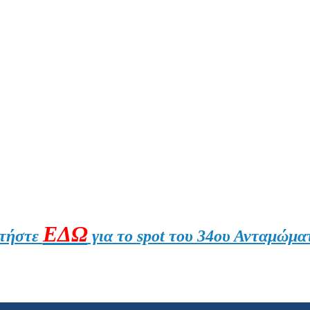
ΕΔΩ
τήστε
για το spot του 34ου Ανταμώμα