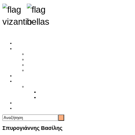
Αρχική
Αρθρογραφία
Τελευταία Νέα
Νέα Συλλόγων
Γενικά Άρθρα
Ειδήσεις - Σχόλια - Κοινωνικά
Ιστορίες Ζωής
Π.Ο.Σ.Σ.
Ιστορία Π.Ο.Σ.Σ.
Ιστορικό Ίδρυσης Π.Ο.Σ.Σ.
Βιογραφικό Π.Ο.Σ.Σ.
Χορηγοί
Επικοινωνία
Σπυρογιάννης Βασίλης