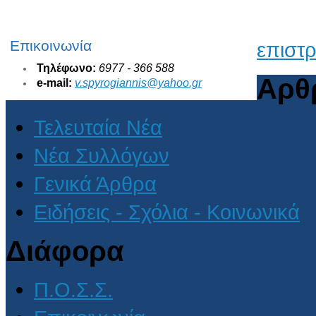
Επικοινωνία
επιστ
Τηλέφωνο:
6977 - 366 588
Αρθ
e-mail:
v.spyrogiannis@yahoo.gr
Τελευταία Νέα
Νέα Συλλόγων
Γενικά Άρθρα
Ειδήσεις - Σχόλια - Κοινωνικά
Διάφορα
Π.Ο.Σ.Σ.