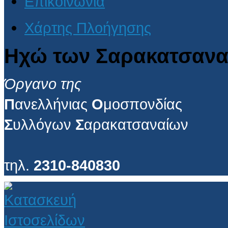
Επικοινωνία
Χάρτης Πλοήγησης
Ηχώ των Σαρακατσανα
Όργανο της
Π
ανελλήνιας
Ο
μοσπονδίας
Σ
υλλόγων
Σ
αρακατσαναίων
τηλ.
2310-840830