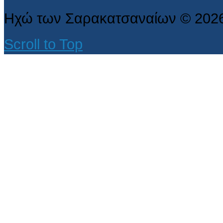
Ηχώ των Σαρακατσαναίων
©
202
Scroll to Top