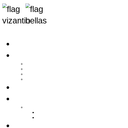
Αρχική
Αρθρογραφία
Τελευταία Νέα
Νέα Συλλόγων
Γενικά Άρθρα
Ειδήσεις - Σχόλια - Κοινωνικά
Ιστορίες Ζωής
Π.Ο.Σ.Σ.
Ιστορία Π.Ο.Σ.Σ.
Ιστορικό Ίδρυσης Π.Ο.Σ.Σ.
Βιογραφικό Π.Ο.Σ.Σ.
Χορηγοί