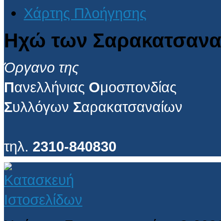
Χάρτης Πλοήγησης
Ηχώ των Σαρακατσανα
Όργανο της
Π
ανελλήνιας
Ο
μοσπονδίας
Σ
υλλόγων
Σ
αρακατσαναίων
τηλ.
2310-840830