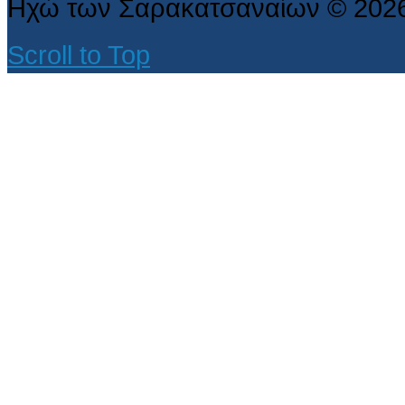
Ηχώ των Σαρακατσαναίων
©
202
Scroll to Top