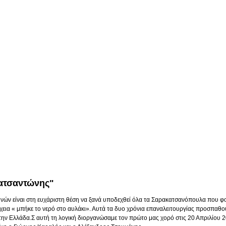
ατσαντώνης"
ν είναι στη ευχάριστη θέση να ξανά υποδεχθεί όλα τα Σαρακατσανόπουλα που φοι
εια « μπήκε το νερό στο αυλάκι». Αυτά τα δυο χρόνια επαναλειτουργίας προσπαθούμε
ν Ελλάδα.Σ αυτή τη λογική διοργανώσαμε τον πρώτο μας χορό στις 20 Απριλίου 201