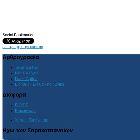
Social Bookmarks
επιστροφή στην κορυφή
Αρθρογραφία
Τελευταία Νέα
Νέα Συλλόγων
Γενικά Άρθρα
Ειδήσεις - Σχόλια - Κοινωνικά
Διάφορα
Π.Ο.Σ.Σ.
Επικοινωνία
Χάρτης Πλοήγησης
Ηχώ των Σαρακατσαναίων