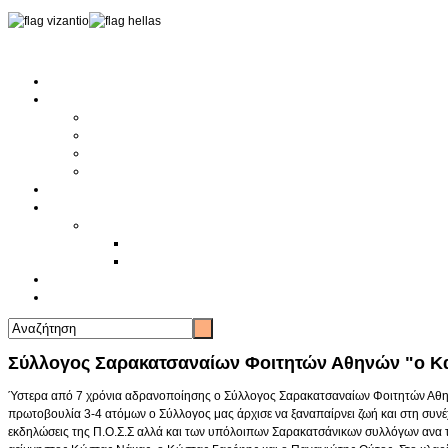
Αρχική
Αρθρογραφία
Τελευταία Νέα
Νέα Συλλόγων
Γενικά Άρθρα
Ειδήσεις - Σχόλια - Κοινωνικά
Ιστορίες Ζωής
Π.Ο.Σ.Σ.
Ιστορία Π.Ο.Σ.Σ.
Ιστορικό Ίδρυσης Π.Ο.Σ.Σ.
Βιογραφικό Π.Ο.Σ.Σ.
Χορηγοί
Επικοινωνία
Σύλλογος Σαρακατσαναίων Φοιτητών Αθηνών "ο Κ
Ύστερα από 7 χρόνια αδρανοποίησης ο Σύλλογος Σαρακατσαναίων Φοιτητών Αθηνώ
πρωτοβουλία 3-4 ατόμων ο Σύλλογος μας άρχισε να ξαναπαίρνει ζωή και στη συνέχ
εκδηλώσεις της Π.Ο.Σ.Σ αλλά και των υπόλοιπων Σαρακατσάνικων συλλόγων ανα τη