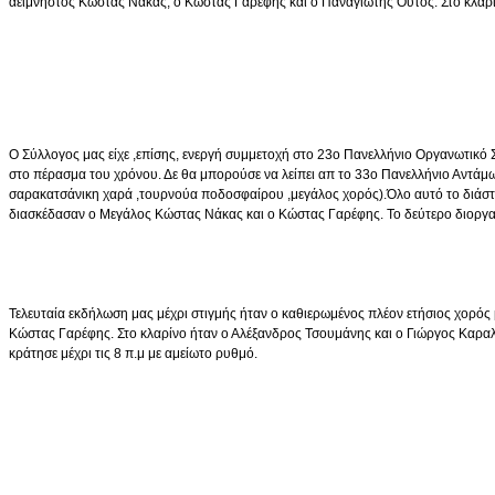
αείμνηστος Κώστας Νάκας, ο Κώστας Γαρέφης και ο Παναγιώτης Ούτος. Στο κλαρ
Ο Σύλλογος μας είχε ,επίσης, ενεργή συμμετοχή στο 23ο Πανελλήνιο Οργανωτικό
στο πέρασμα του χρόνου. Δε θα μπορούσε να λείπει απ το 33ο Πανελλήνιο Αντά
σαρακατσάνικη χαρά ,τουρνούα ποδοσφαίρου ,μεγάλος χορός).Όλο αυτό το διάστη
διασκέδασαν ο Μεγάλος Κώστας Νάκας και ο Κώστας Γαρέφης. Το δεύτερο διοργα
Τελευταία εκδήλωση μας μέχρι στιγμής ήταν ο καθιερωμένος πλέον ετήσιος χορός
Κώστας Γαρέφης. Στο κλαρίνο ήταν ο Αλέξανδρος Τσουμάνης και ο Γιώργος Καραλή
κράτησε μέχρι τις 8 π.μ με αμείωτο ρυθμό.