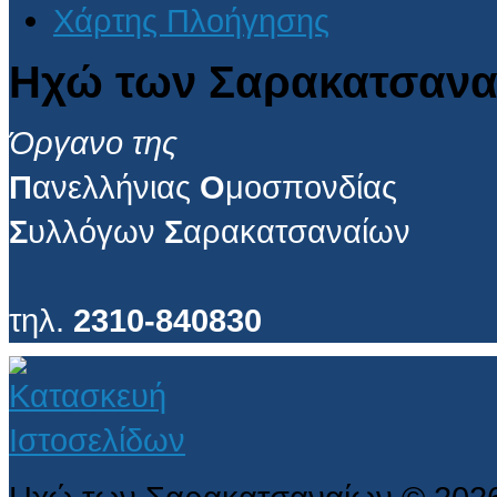
Χάρτης Πλοήγησης
Ηχώ των Σαρακατσανα
Όργανο της
Π
ανελλήνιας
Ο
μοσπονδίας
Σ
υλλόγων
Σ
αρακατσαναίων
τηλ.
2310-840830