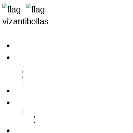
Αρχική
Αρθρογραφία
Τελευταία Νέα
Νέα Συλλόγων
Γενικά Άρθρα
Ειδήσεις - Σχόλια - Κοινωνικά
Ιστορίες Ζωής
Π.Ο.Σ.Σ.
Ιστορία Π.Ο.Σ.Σ.
Ιστορικό Ίδρυσης Π.Ο.Σ.Σ.
Βιογραφικό Π.Ο.Σ.Σ.
Χορηγοί