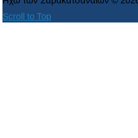
Ηχώ των Σαρακατσαναίων
©
202
Scroll to Top