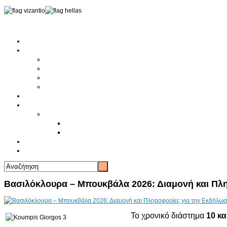
Αρχική
Αρθρογραφία
Τελευταία Νέα
Νέα Συλλόγων
Γενικά Άρθρα
Ειδήσεις - Σχόλια - Κοινωνικά
Ιστορίες Ζωής
Π.Ο.Σ.Σ.
Ιστορία Π.Ο.Σ.Σ.
Ιστορικό Ίδρυσης Π.Ο.Σ.Σ.
Βιογραφικό Π.Ο.Σ.Σ.
Χορηγοί
Επικοινωνία
Βασιλόκλουρα – Μπουκβάλα 2026: Διαμονή και Πλη
Το χρονικό διάστημα
10 κα