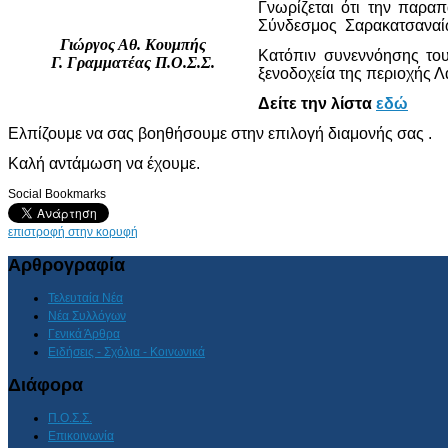
Γνωρίζεται ότι την παρ
Σύνδεσμος Σαρακατσαναί
Γιώργος Αθ. Κουμπής
Κατόπιν συνεννόησης του
Γ. Γραμματέας Π.Ο.Σ.Σ.
ξενοδοχεία της περιοχής Λ
Δείτε την λίστα
εδώ
Ελπίζουμε να σας βοηθήσουμε στην επιλογή διαμονής σας .
Καλή αντάμωση να έχουμε.
Social Bookmarks
επιστροφή στην κορυφή
Αρθρογραφία
Τελευταία Νέα
Νέα Συλλόγων
Γενικά Άρθρα
Ειδήσεις - Σχόλια - Κοινωνικά
Διάφορα
Π.Ο.Σ.Σ.
Επικοινωνία