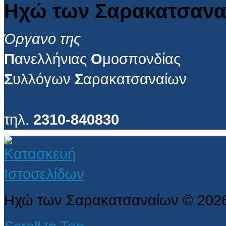
Ηχώ των Σαρακατσανα
Όργανο της
Π
ανελλήνιας
Ο
μοσπονδίας
Σ
υλλόγων
Σ
αρακατσαναίων
τηλ.
2310-840830
Ηχώ των Σαρακατσαναίων
©
202