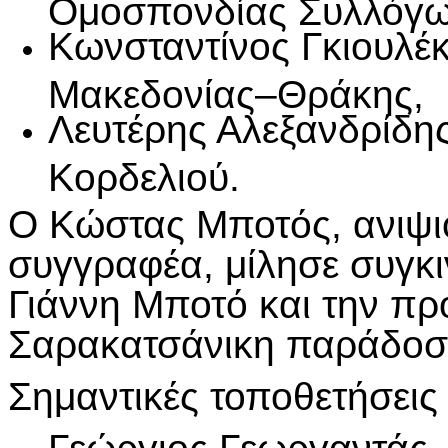
Ομοσπονδίας Συλλόγω
Κωνσταντίνος Γκιουλέ
Μακεδονίας–Θράκης,
Λευτέρης Αλεξανδρίδη
Κορδελιού.
Ο Κώστας Μποτός, ανιψι
συγγραφέα, μίλησε συγκ
Γιάννη Μποτό και την π
Σαρακατσάνικη παράδοσ
Σημαντικές τοποθετήσεις 