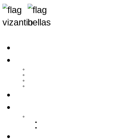
Αρχική
Αρθρογραφία
Τελευταία Νέα
Νέα Συλλόγων
Γενικά Άρθρα
Ειδήσεις - Σχόλια - Κοινωνικά
Ιστορίες Ζωής
Π.Ο.Σ.Σ.
Ιστορία Π.Ο.Σ.Σ.
Ιστορικό Ίδρυσης Π.Ο.Σ.Σ.
Βιογραφικό Π.Ο.Σ.Σ.
Χορηγοί