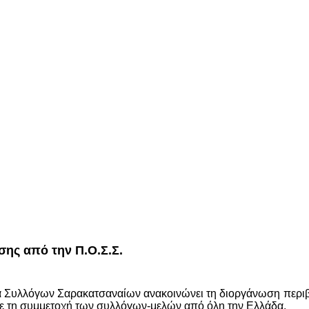
ης από την Π.Ο.Σ.Σ.
 Συλλόγων Σαρακατσαναίων ανακοινώνει τη διοργάνωση περιβα
με τη συμμετοχή των συλλόγων-μελών από όλη την Ελλάδα.