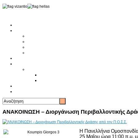
Αρχική
Αρθρογραφία
Τελευταία Νέα
Νέα Συλλόγων
Γενικά Άρθρα
Ειδήσεις - Σχόλια - Κοινωνικά
Ιστορίες Ζωής
Π.Ο.Σ.Σ.
Ιστορία Π.Ο.Σ.Σ.
Ιστορικό Ίδρυσης Π.Ο.Σ.Σ.
Βιογραφικό Π.Ο.Σ.Σ.
Χορηγοί
Επικοινωνία
ΑΝΑΚΟΙΝΩΣΗ – Διοργάνωση Περιβαλλοντικής Δράσ
Η Πανελλήνια Ομοσπονδία
25 Μαΐου ώρα 11:00 π.μ. 