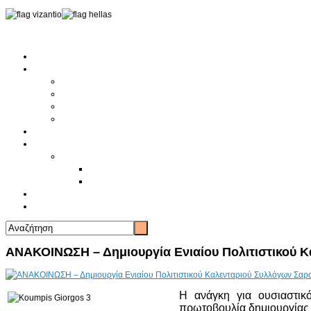
Αρχική
Αρθρογραφία
Τελευταία Νέα
Νέα Συλλόγων
Γενικά Άρθρα
Ειδήσεις - Σχόλια - Κοινωνικά
Ιστορίες Ζωής
Π.Ο.Σ.Σ.
Ιστορία Π.Ο.Σ.Σ.
Ιστορικό Ίδρυσης Π.Ο.Σ.Σ.
Βιογραφικό Π.Ο.Σ.Σ.
Χορηγοί
Επικοινωνία
ΑΝΑΚΟΙΝΩΣΗ – Δημιουργία Ενιαίου Πολιτιστικού 
Η ανάγκη για ουσιαστικ
πρωτοβουλία δημιουργίας 