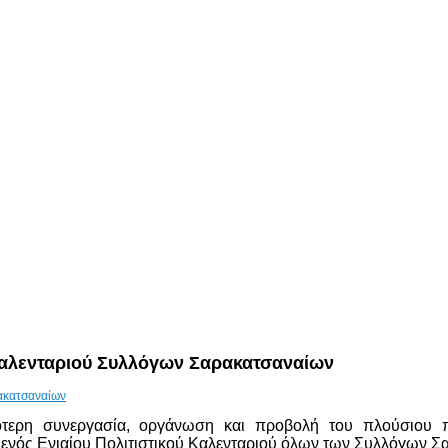
Καλενταριού Συλλόγων Σαρακατσαναίων
ότερη συνεργασία, οργάνωση και προβολή του πλούσιου π
ενός Ενιαίου Πολιτιστικού Καλενταριού όλων των Συλλόγων Σ