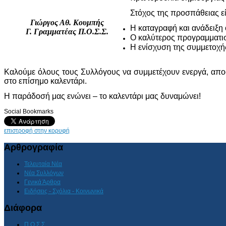
Στόχος της προσπάθειας εί
Γιώργος Αθ. Κουμπής
Η καταγραφή και ανάδειξη
Γ. Γραμματέας Π.Ο.Σ.Σ.
Ο καλύτερος προγραμματισ
Η ενίσχυση της συμμετοχή
Καλούμε όλους τους Συλλόγους να συμμετέχουν ενεργά, απο
στο επίσημο καλεντάρι.
Η παράδοσή μας ενώνει – το καλεντάρι μας δυναμώνει!
Social Bookmarks
επιστροφή στην κορυφή
Αρθρογραφία
Τελευταία Νέα
Νέα Συλλόγων
Γενικά Άρθρα
Ειδήσεις - Σχόλια - Κοινωνικά
Διάφορα
Π.Ο.Σ.Σ.