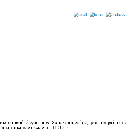
ολιτιστικού έργου των Σαρακατσαναίων, μας οδηγεί στην
αρακατσαναίων μελών της Π.Ο.Σ.Σ.