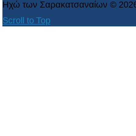
Ηχώ των Σαρακατσαναίων
©
202
Scroll to Top