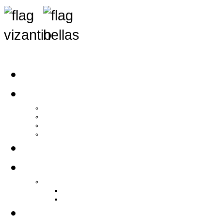
Αρχική
Αρθρογραφία
Τελευταία Νέα
Νέα Συλλόγων
Γενικά Άρθρα
Ειδήσεις - Σχόλια - Κοινωνικά
Ιστορίες Ζωής
Π.Ο.Σ.Σ.
Ιστορία Π.Ο.Σ.Σ.
Ιστορικό Ίδρυσης Π.Ο.Σ.Σ.
Βιογραφικό Π.Ο.Σ.Σ.
Χορηγοί