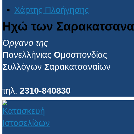
Χάρτης Πλοήγησης
Ηχώ των Σαρακατσανα
Όργανο της
Π
ανελλήνιας
Ο
μοσπονδίας
Σ
υλλόγων
Σ
αρακατσαναίων
τηλ.
2310-840830