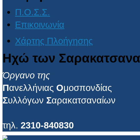
Π.Ο.Σ.Σ.
Επικοινωνία
Χάρτης Πλοήγησης
Ηχώ των Σαρακατσανα
Όργανο της
Π
ανελλήνιας
Ο
μοσπονδίας
Σ
υλλόγων
Σ
αρακατσαναίων
τηλ.
2310-840830