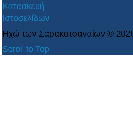
Ηχώ των Σαρακατσαναίων
©
202
Scroll to Top