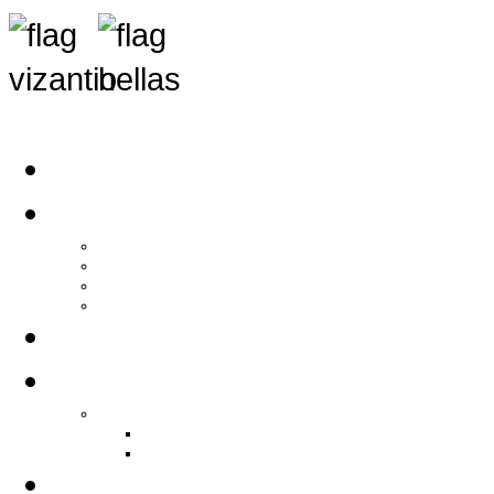
Αρχική
Αρθρογραφία
Τελευταία Νέα
Νέα Συλλόγων
Γενικά Άρθρα
Ειδήσεις - Σχόλια - Κοινωνικά
Ιστορίες Ζωής
Π.Ο.Σ.Σ.
Ιστορία Π.Ο.Σ.Σ.
Ιστορικό Ίδρυσης Π.Ο.Σ.Σ.
Βιογραφικό Π.Ο.Σ.Σ.
Χορηγοί