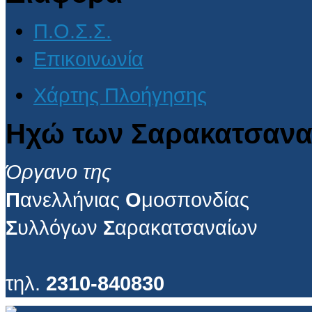
Π.Ο.Σ.Σ.
Επικοινωνία
Χάρτης Πλοήγησης
Ηχώ των Σαρακατσανα
Όργανο της
Π
ανελλήνιας
Ο
μοσπονδίας
Σ
υλλόγων
Σ
αρακατσαναίων
τηλ.
2310-840830