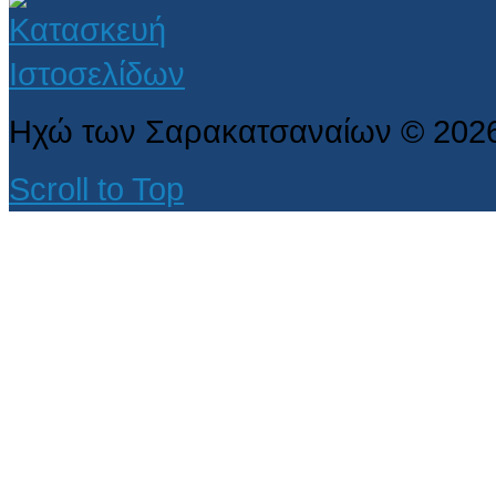
Ηχώ των Σαρακατσαναίων
©
202
Scroll to Top