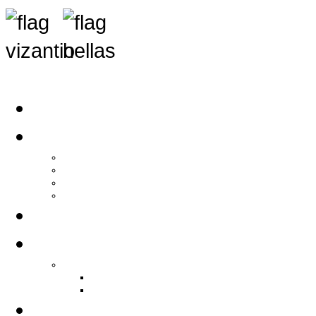
Αρχική
Αρθρογραφία
Τελευταία Νέα
Νέα Συλλόγων
Γενικά Άρθρα
Ειδήσεις - Σχόλια - Κοινωνικά
Ιστορίες Ζωής
Π.Ο.Σ.Σ.
Ιστορία Π.Ο.Σ.Σ.
Ιστορικό Ίδρυσης Π.Ο.Σ.Σ.
Βιογραφικό Π.Ο.Σ.Σ.
Χορηγοί