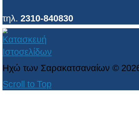
τηλ.
2310-840830
Ηχώ των Σαρακατσαναίων
©
202
Scroll to Top