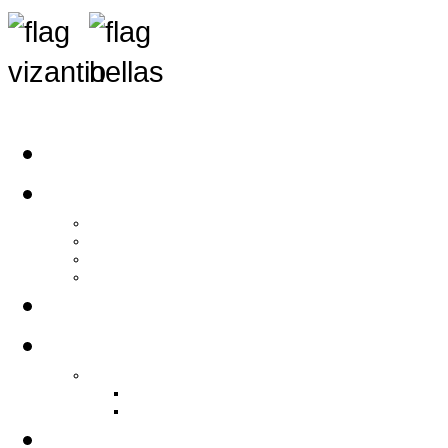
Αρχική
Αρθρογραφία
Τελευταία Νέα
Νέα Συλλόγων
Γενικά Άρθρα
Ειδήσεις - Σχόλια - Κοινωνικά
Ιστορίες Ζωής
Π.Ο.Σ.Σ.
Ιστορία Π.Ο.Σ.Σ.
Ιστορικό Ίδρυσης Π.Ο.Σ.Σ.
Βιογραφικό Π.Ο.Σ.Σ.
Χορηγοί