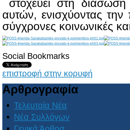
στοχεύει στη διάσωση
αυτών, ενισχύοντας την π
σύγχρονες κοινωνικές κα
Social Bookmarks
AdmirorGallery 4.5.0
, author/s
Vasiljevski
&
Kekeljevic
.
επιστροφή στην κορυφή
Αρθρογραφία
Τελευταία Νέα
Νέα Συλλόγων
Γενικά Άρθρα