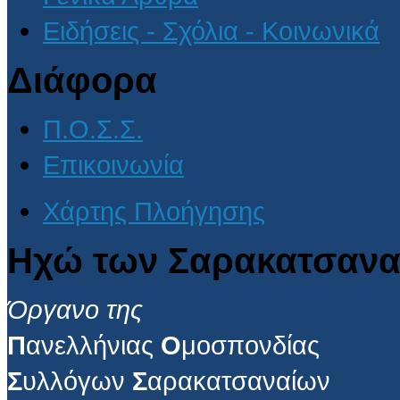
Ειδήσεις - Σχόλια - Κοινωνικά
Διάφορα
Π.Ο.Σ.Σ.
Επικοινωνία
Χάρτης Πλοήγησης
Ηχώ των Σαρακατσανα
Όργανο της
Π
ανελλήνιας
Ο
μοσπονδίας
Σ
υλλόγων
Σ
αρακατσαναίων