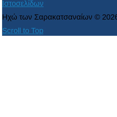
Ηχώ των Σαρακατσαναίων
©
202
Scroll to Top