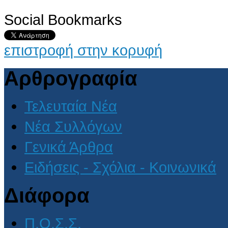
Social Bookmarks
επιστροφή στην κορυφή
Αρθρογραφία
Τελευταία Νέα
Νέα Συλλόγων
Γενικά Άρθρα
Ειδήσεις - Σχόλια - Κοινωνικά
Διάφορα
Π.Ο.Σ.Σ.