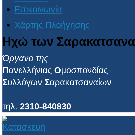
Επικοινωνία
Χάρτης Πλοήγησης
Ηχώ των Σαρακατσανα
Όργανο της
Π
ανελλήνιας
Ο
μοσπονδίας
Σ
υλλόγων
Σ
αρακατσαναίων
τηλ.
2310-840830