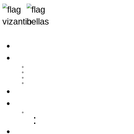
Αρχική
Αρθρογραφία
Τελευταία Νέα
Νέα Συλλόγων
Γενικά Άρθρα
Ειδήσεις - Σχόλια - Κοινωνικά
Ιστορίες Ζωής
Π.Ο.Σ.Σ.
Ιστορία Π.Ο.Σ.Σ.
Ιστορικό Ίδρυσης Π.Ο.Σ.Σ.
Βιογραφικό Π.Ο.Σ.Σ.
Χορηγοί