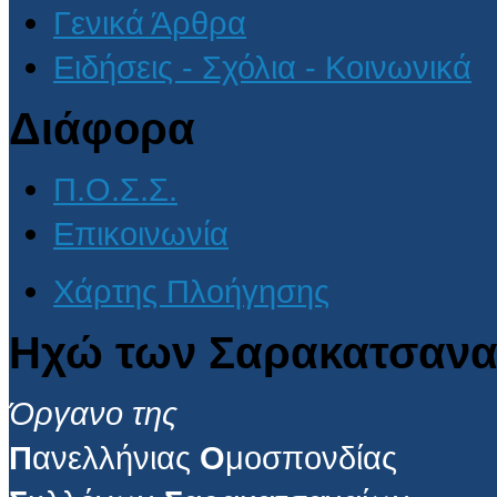
Γενικά Άρθρα
Ειδήσεις - Σχόλια - Κοινωνικά
Διάφορα
Π.Ο.Σ.Σ.
Επικοινωνία
Χάρτης Πλοήγησης
Ηχώ των Σαρακατσανα
Όργανο της
Π
ανελλήνιας
Ο
μοσπονδίας