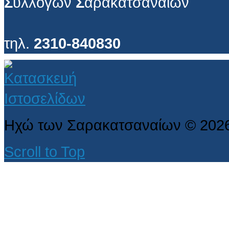
Σ
υλλόγων
Σ
αρακατσαναίων
τηλ.
2310-840830
Ηχώ των Σαρακατσαναίων
©
202
Scroll to Top