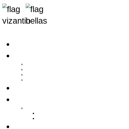
Αρχική
Αρθρογραφία
Τελευταία Νέα
Νέα Συλλόγων
Γενικά Άρθρα
Ειδήσεις - Σχόλια - Κοινωνικά
Ιστορίες Ζωής
Π.Ο.Σ.Σ.
Ιστορία Π.Ο.Σ.Σ.
Ιστορικό Ίδρυσης Π.Ο.Σ.Σ.
Βιογραφικό Π.Ο.Σ.Σ.
Χορηγοί