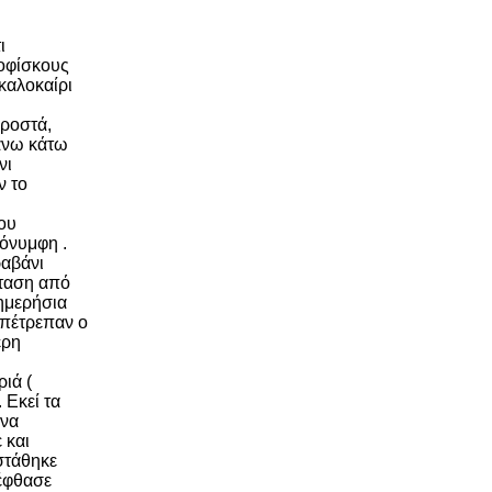
ι
λοφίσκους
καλοκαίρι
ροστά,
άνω κάτω
νι
ν το
του
εόνυμφη .
ραβάνι
σταση από
 ημερήσια
επέτρεπαν ο
ερη
ιά (
 Εκεί τα
 να
 και
στάθηκε
 έφθασε