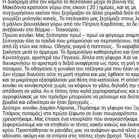
Η διαδρομή από τον κάμπο το θεσσαλικό μέχρι τα βουνά της
Μακεδονία κρατούσε γύρω στις είκοσι ( 20 ) ημέρες, και ας με
συγχωρήσουν εκείνοι που ξεχείμαζαν σε άλλα χειμαδιά διότι ότ
γνωρίζει μολογάει κανείς. Το τσελιγκάτο μας ξεχείμαζε στους 
ή μάλλον βουναλάκια γύρω από τον Πέτρινο Καρδίτσας, το δε 
ανέβαιναν στο Βέρμιο – Τσεκούρια.:
Πρώτο κονάκι: Μας ξύπνησαν πρωί – πρωί να φύγουμε σιαμπ
ξύπνησαν όλα τα παιδιά που μπορούσαν να περπατήσουν, π
από έξι ετών και πάνω. Οδηγός γιαγιά ή παππούς.. Το καραβά
ξεκίνησε μετά το άρμεγμα. Το δρομολόγιο καθορισμένο και ήτα
Κουτσόχερο, αριστερά του Πηνειού, δίπλα στη γέφυρα .Και να
διευκρινήσω το αριστερά η δεξιά αναφέρεται ως προς τη ροή 
ποταμού. Το οδηγούσε η γυναίκα του τσέλιγκα μια που ήταν ν
Δεν είχαμε διανύσει ούτε τη μισή στράτα και μας έφθασε το κα
και τα μικρότερα εξασφάλισαν μια θέση στα καπούλια. Η από
κονάκι σε κονάκιπρότα χωρίς να κόψουν το γάλα, δηλαδή την
απόδοση σε
γάλα. Αν ο τόπος ήταν καλά χορταριασμένος και 
αγροφύλακας με τον πρόεδρο μπορούσε να μείνουμε και δεύτ
βραδιά και ειδικότερα αν ήταν βροχερός .
Δεύτερο .κονάκι: Δαμάσι Λάρισας. Περάσαμε τη γέφυρα του Ξερ
Τιτάριος ποταμός) στο πρώτο ξέφωτο σε έναν πουρναρότοπο .
χρειαστήκαμε. Μας έπιασε ένα ντουρλάπι που αναγκαστήκαμε
ξεφορτώσουμε και να στηθούν οι τέντες κακήν κακώς και έκανε
κρύο. Προσπάθησαν οι μανάδες μας να ανάψουν φωτιά αλλά 
αδύνατο, ακόμη και τα σπίρτα στις τσέπες είχαν βραχεί. Τέλος