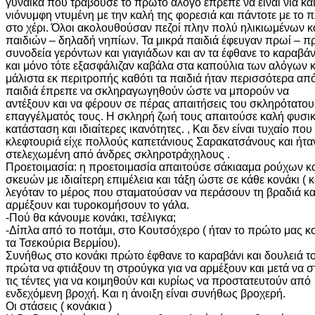
γυναίκα που τραβούσε το πρώτο άλογο έπρεπε να είναι νια κα
νιόνυμφη ντυμένη με την καλή της φορεσιά και πάντοτε με το π
στο χέρι. Όλοι ακολουθούσαν πεζοί πλην πολύ ηλικιωμένων κ
παιδιών – δηλαδή νηπίων. Τα μικρά παιδιά έφευγαν πρωί – π
συνοδεία γερόντων και γιαγιάδων και αν τα έφθανε το καραβάνι
και μόνο τότε εξασφάλιζαν καβάλα στα καπούλια των αλόγων κ
μάλιστα εκ περιτροπής καθότι τα παιδιά ήταν περισσότερα απ
παιδιά έπρεπε να σκληραγωγηθούν ώστε να μπορούν να
αντέξουν και να φέρουν σε πέρας απαιτήσεις του σκληρότατου
επαγγέλματός τους. Η σκληρή ζωή τους απαιτούσε καλή φυσι
κατάσταση και ιδιαίτερες ικανότητες. , Και δεν είναι τυχαίο που
κλεφτουριά είχε πολλούς καπετάνιους Σαρακατσάνους και ήτα
στελεχωμένη από άνδρες σκληροτράχηλους .
Προετοιμασία: η προετοιμασία απαιτούσε σάκιααμα ρούχων κ
σκευών με ιδιαίτερη επιμέλεια και τάξη ώστε σε κάθε κονάκι ( 
λεγόταν το μέρος που σταματούσαν να περάσουν τη βραδιά κα
αρμέξουν και τυροκομήσουν το γάλα.
-Πού θα κάνουμε κονάκι, τσέλιγκα;
-Δίπλα από το ποτάμι, στο Κουτσόχερο ( ήταν το πρώτο μας κο
τα Τσεκούρια Βερμίου).
Συνήθως στο κονάκι πρώτο έφθανε το καραβάνι και δουλειά τ
πρώτα να φτιάξουν τη στρούγκα για να αρμέξουν και μετά να 
τις τέντες για να κοιμηθούν και κυρίως να προστατευτούν από
ενδεχόμενη βροχή. Και η άνοιξη είναι συνήθως βροχερή.
Οι στάσεις ( κονάκια )