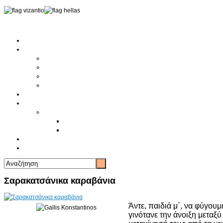
Αρχική
Αρθρογραφία
Τελευταία Νέα
Νέα Συλλόγων
Γενικά Άρθρα
Ειδήσεις - Σχόλια - Κοινωνικά
Ιστορίες Ζωής
Π.Ο.Σ.Σ.
Ιστορία Π.Ο.Σ.Σ.
Ιστορικό Ίδρυσης Π.Ο.Σ.Σ.
Βιογραφικό Π.Ο.Σ.Σ.
Χορηγοί
Επικοινωνία
Σαρακατσάνικα καραβάνια
Άντε, παιδιά μ΄, να φύγουμ
γινότανε την άνοιξη μεταξ