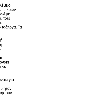
ι
λέξιμο
αι μικρών
ρωί με
, τότε
αι
ό ταάλογα. Τα
κή
 η
ν
αι
κονάκι
ι να
νάκι για
ου ήταν
στήσουν