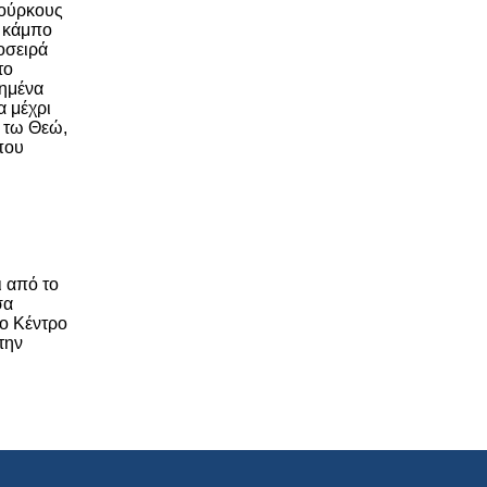
 Τούρκους
ν κάμπο
οσειρά
το
πημένα
α μέχρι
α τω Θεώ,
 που
ι από το
σα
το Κέντρο
την