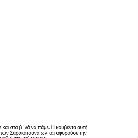
ε και στα β ΄νά να πάμε. Η κουβέντα αυτή
ύ των Σαρακατσαναίων και αφορούσε την