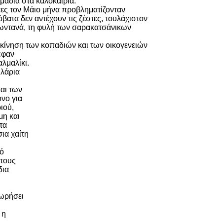
ιμαδιά στα καλοκαιριά.
τες τον Μάιο μήνα προβληματίζονταν
όβατα δεν αντέχουν τις ζέστες, τουλάχιστον
ζωντανά, τη φυλή των σαρακατσάνικων
τακίνηση των κοπαδιών και των οικογενειών
εφαν
λμαλίκι.
υλάρια
και των
όνο για
ιού,
μη και
τα
ια χαίτη
τό
 τους
δια
χωρήσει
 η