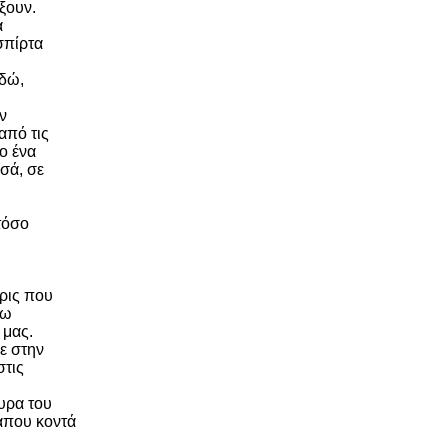
ξουν.
α
σπίρτα
εδώ,
ον
από τις
λο ένα
υσά, σε
τόσο
χρις που
σω
 μας.
ε στην
στις
υρα του
κάπου κοντά