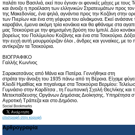
παλάτι του Βασιλιά, εκεί που έγιναν οι φονικές μάχες με τους
και άνοιξε η προέλαση των ελληνικών Στρατευμάτων προς το
της Μακεδονίας, ένα ψηλά, αγνάντια προς την Κοζάνη στην ορ
των Πιερίων και ένα στη γέφυρα του αλιάκμονα. Εκεί ανάσανε 
καραβάνι, έμεινα ακόμη τρία κονάκια και θα φθάναμε στα αγα
μας Τσεκούρια με την φημισμένη βρύση του Ιμπιλί. Δύο κονάκι
βορείως του Πολύμυλου Κοζάνης και ένα στα Τσεκούρια. Δόξ
την ευχή αυτή μουρμούριζαν όλοι , άνδρες και γυναίκες, με το
αντίκριζαν τα Τσεκούρια.
ΒΙΟΓΡΑΦΙΚΟ
Γαλλής Κων/νος
Σαρακατσάνος από Μάνα και Πατέρα. Γεννήθηκα στη
στράτα την άνοιξη του 1935 πάνω από τη Βέροια. Είχαμε φύγε
Κλειδί Ημαθίας και πηγαίναμε στα Τσεκούρια Βερμίου: Τελείω
Γυμνάσιο στην Καρδίτσα , τη Γεωπονική Σχολή Θες/νίκης και 
Μετεκπαίδευσης Οργάνων Δημόσιας Διοίκησης. Υπηρέτησα σ
Αγροτική Τράπεζα και στο Δημόσιο.
Social Bookmarks
επιστροφή στην κορυφή
Αρθρογραφία