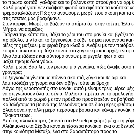
το πρώτο κοπάδι γαλάρια και το βάλανε στη στρούγκα να αρμέ
Καλά μωρέ γιατί δεν ανάψατε φωτιά και αφήσατε τα κούτσκα ν
τρεμοσταλιάζουν; Πώς να ανάψουμε, μωρέ, που ακόμη και τα 
στις τσέπες μας βραχήκανε.
Στον κόρφο. Μωρέ, τα βάζουν τα σπίρτα όχι στην τσέπη. Έλα 
Μήτρο, να αρμέξεις
Παίρνει την κάπα του, βάζει το χέρι του στο μανίκι και βγάζει τ
πριόβολο, την ίσκα, το ξυγκοκέρι, σκύβει σε μια πουρνάρα και 
ρίζες της μαζεύει μια χεριά ξηρά κλαδιά. Ανάβει με τον πριόβο
κομμάτι ίσκα και τη βάζει κοντά στο ξυγκοκέρι και αρχίζει να φ
λίγο λαμπάδιασε και σύντομα άναψε μια μεγάλη φωτιά και
μαζευτήκαμε όλοι γύρω.
Καλά, μωρέ Βασίλη, τον ρωτάει μια γυναίκα, πώς άναψε αυτό 
γράγορα;
Το ξυγκοκέρι γίνεται με πάνινα σκουτιά, ξύγκι και θειάφι και
λαμπαδιάζει γρήγορα και δεν σβήνει ούτε με βροχή.
Λόγω της νεροποντής στο κονάκι αυτό μείναμε τρεις μέρες μέ
να στεγνώσουν όλα τα σέγια. Μάλιστα, πρέπει να το ομολογή
πολλοί από το χωριό με τον πρόεδρο προσέτρεξαν σε βοήθειά
Καβαλήσαμε τα βουνά της Μελούνας και σε δύο μέρες φθάσαμ
Ελασσονα.την άλλη μέρα περάσαμε βόρεια και κάναμε κονάκι 
Πλακόπετρες.
Από τις πλακόπετρες ( κοντά στο Ελευθεροχώρι ) μέχρι τη γέφ
Αλιάκμονα στα Σέρβια κάναμε τέσσερα κονάκια: ένα στα δεντ
στην κοινότητα Μεταξά, ένα στο Σαραντάπορο προς το