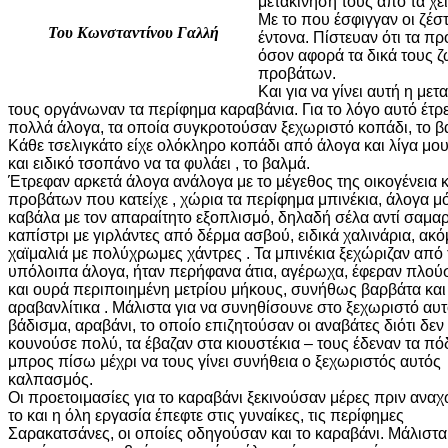
μετακίνησή τους από τα χε
Με το που έσφιγγαν οι ζέσ
Του Κωνσταντίνου Γαλλή
έντονα. Πίστευαν ότι τα πρ
όσον αφορά τα δικά τους 
προβάτων.
Και για να γίνει αυτή η με
τους οργάνωναν τα περίφημα καραβάνια. Για το λόγο αυτό έτρ
πολλά άλογα, τα οποία συγκροτούσαν ξεχωριστό κοπάδι, το βα
Κάθε τσελιγκάτο είχε ολόκληρο κοπάδι από άλογα και λίγα μο
και ειδικό τσοπάνο να τα φυλάει , το βαλμά.
Έτρεφαν αρκετά άλογα ανάλογα με το μέγεθος της οικογένεια 
προβάτων που κατείχε , χώρια τα περίφημα μπινέκια, άλογα μ
καβάλα με τον απαραίτητο εξοπλισμό, δηλαδή σέλα αντί σαμαρ
καπίστρι με γιρλάντες από δέρμα ασβού, ειδικά χαλινάρια, ακό
χαϊμαλιά με πολύχρωμες χάντρες . Τα μπινέκια ξεχώριζαν από 
υπόλοιπα άλογα, ήταν περήφανα άτια, αγέρωχα, έφεραν πλούσ
και ουρά περιποιημένη μετρίου μήκους, συνήθως βαρβάτα και
αραβανλίτικα . Μάλιστα για να συνηθίσουνε στο ξεχωριστό αυ
βάδισμα, αραβάνι, το οποίο επιζητούσαν οι αναβάτες διότι δεν
κουνούσε πολύ, τα έβαζαν στα κιουστέκια – τους έδεναν τα πό
μπρος πίσω μέχρι να τους γίνει συνήθεια ο ξεχωριστός αυτός
καλπασμός.
Οι προετοιμασίες για το καραβάνι ξεκινούσαν μέρες πριν ανα
το και η όλη εργασία έπεφτε στις γυναίκες, τις περίφημες
Σαρακατσάνες, οι οποίες οδηγούσαν και το καραβάνι. Μάλιστα