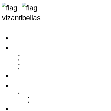
Αρχική
Αρθρογραφία
Τελευταία Νέα
Νέα Συλλόγων
Γενικά Άρθρα
Ειδήσεις - Σχόλια - Κοινωνικά
Ιστορίες Ζωής
Π.Ο.Σ.Σ.
Ιστορία Π.Ο.Σ.Σ.
Ιστορικό Ίδρυσης Π.Ο.Σ.Σ.
Βιογραφικό Π.Ο.Σ.Σ.
Χορηγοί