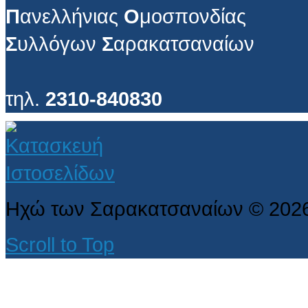
Π
ανελλήνιας
Ο
μοσπονδίας
Σ
υλλόγων
Σ
αρακατσαναίων
τηλ.
2310-840830
Ηχώ των Σαρακατσαναίων
©
202
Scroll to Top