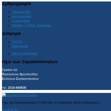
Αρθρογραφία
Τελευταία Νέα
Νέα Συλλόγων
Γενικά Άρθρα
Ειδήσεις - Σχόλια - Κοινωνικά
Διάφορα
Π.Ο.Σ.Σ.
Επικοινωνία
Χάρτης Πλοήγησης
Ηχώ των Σαρακατσαναίων
Όργανο της
Π
ανελλήνιας
Ο
μοσπονδίας
Σ
υλλόγων
Σ
αρακατσαναίων
τηλ.
2310-840830
Ηχώ των Σαρακατσαναίων
©
2026
Με την επιφύλαξη παντός δικαιώματος
Scroll to Top