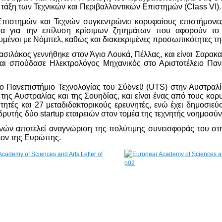
 τάξη των Τεχνικών και Περιβαλλοντικών Επιστημών (Class VI).
ιστημών και Τεχνών συγκεντρώνει κορυφαίους επιστήμονες,
σία για την επίλυση κρίσιμων ζητημάτων που αφορούν τ
μένοι με Νόμπελ, καθώς και διακεκριμένες προσωπικότητες της
σιλάκος γεννήθηκε στον Άγιο Λουκά, Πέλλας, και είναι Σαρακ
αι σπούδασε Ηλεκτρολόγος Μηχανικός στο Αριστοτέλειο Πανε
ο Πανεπιστήμιο Τεχνολογίας του Σύδνεϋ (UTS) στην Αυστραλία
της Αυστραλίας και της Σουηδίας, και είναι ένας από τους κο
ιτητές και 27 μεταδιδακτορικούς ερευνητές, ενώ έχει δημοσιεύ
υτής δύο startup εταιρειών στον τομέα της τεχνητής νοημοσύν
ών αποτελεί αναγνώριση της πολύτιμης συνεισφοράς του στην
λον της Ευρώπης.