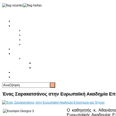
Αρχική
Αρθρογραφία
Τελευταία Νέα
Νέα Συλλόγων
Γενικά Άρθρα
Ειδήσεις - Σχόλια - Κοινωνικά
Ιστορίες Ζωής
Π.Ο.Σ.Σ.
Ιστορία Π.Ο.Σ.Σ.
Ιστορικό Ίδρυσης Π.Ο.Σ.Σ.
Βιογραφικό Π.Ο.Σ.Σ.
Χορηγοί
Επικοινωνία
Ένας Σαρακατσάνος στην Ευρωπαϊκή Ακαδημία Επ
Ο καθηγητής κ. Αθανάσιο
Ευρωπαϊκής Ακαδημίας Επι