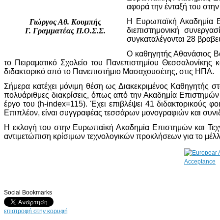
αφορά την ένταξή του στην
Η Ευρωπαϊκή Ακαδημία Επ
Γιώργος Αθ. Κουμπής
διεπιστημονική συνεργα
Γ. Γραμματέας Π.Ο.Σ.Σ.
συγκαταλέγονται 28 βραβευ
Ο καθηγητής Αθανάσιος Βα
το Πειραματικό Σχολείο του Πανεπιστημίου Θεσσαλονίκης κ
διδακτορικό από το Πανεπιστήμιο Μασαχουσέτης, στις ΗΠΑ.
Σήμερα κατέχει μόνιμη θέση ως Διακεκριμένος Καθηγητής στ
πολυάριθμες διακρίσεις, όπως από την Ακαδημία Επιστημών 
έργο του (h-index=115). Έχει επιβλέψει 41 διδακτορικούς φο
Επιπλέον, είναι συγγραφέας τεσσάρων μονογραφιών και συνιδρ
Η εκλογή του στην Ευρωπαϊκή Ακαδημία Επιστημών και Τεχν
αντιμετώπιση κρίσιμων τεχνολογικών προκλήσεων για το μέλ
Social Bookmarks
επιστροφή στην κορυφή