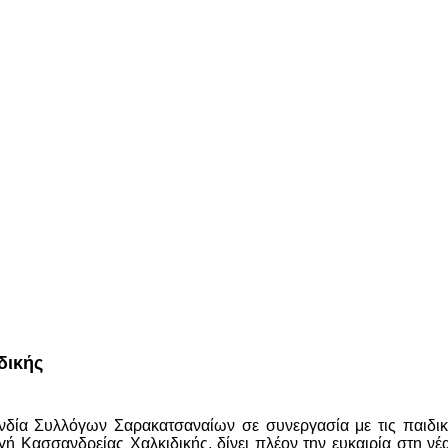
δικής
 Συλλόγων Σαρακατσαναίων σε συνεργασία με τις παιδικές 
ή Κασσανδρείας Χαλκιδικής, δίνει πλέον την ευκαιρία στη νέ