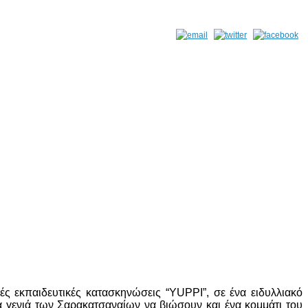
εκπαιδευτικές κατασκηνώσεις “YUPPI”, σε ένα ειδυλλιακό
α γενιά των Σαρακατσαναίων να βιώσουν και ένα κομμάτι του