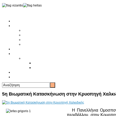
Αρχική
Αρθρογραφία
Τελευταία Νέα
Νέα Συλλόγων
Γενικά Άρθρα
Ειδήσεις - Σχόλια - Κοινωνικά
Ιστορίες Ζωής
Π.Ο.Σ.Σ.
Ιστορία Π.Ο.Σ.Σ.
Ιστορικό Ίδρυσης Π.Ο.Σ.Σ.
Βιογραφικό Π.Ο.Σ.Σ.
Χορηγοί
Επικοινωνία
5η Βιωματική Κατασκήνωση στην Κρυοπηγή Χαλκι
Η Πανελλήνια Ομοσπονδία
περιβάλλον, στην Κρυοπηγ