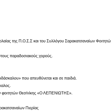
εολαίας της Π.Ο.Σ.Σ και του Συλλόγου Σαρακατσαναίων Φοιτητ
 στους παραδοσιακούς χορούς.
οδάσκαλου» που απευθύνεται και σε παιδιά.
καλος.
ν φοιτητών Θεσ/νίκης «Ο ΛΕΠΕΝΙΩΤΗΣ».
ρακατσαναίων Πιερίας