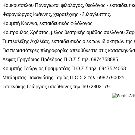
Κουκουτσέλου Παναγιώτα, φιλόλογος, θεολόγος - εκπαιδευτικ
Ψαρογιώργος Ιωάννης, χειροτέχνης - ξυλόγλυπτης.
Κουμπή Κων/να, εκπαιδευτικός φιλόλογος
Κουτρουλός Χρήστος, μέλος θεατρικής ομάδας συλλόγου Σαρ
Τιμπλαλέξης Αχιλλέας, εκπαιδευτικός ο εκ των ιδιοκτητών τη
Για περισσότερες πληροφορίες απευθύνεστε στις κατασκηνώ
Λέφας Γρηγόριος Πρόεδρος Π.Ο.Σ.Σ τηλ. 6974758885
Κουμπής Γεώργιος Γραμματέας Π.Ο.Σ.Σ τηλ. 6947524053
Μπάρμπας Παναγιώτης Ταμίας Π.Ο.Σ.Σ τηλ. 6982790025
Τσακνάκης Γεώργιος υπεύθυνος τηλ. 6972802179