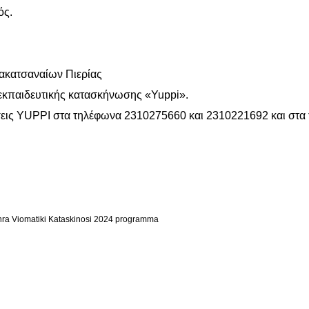
ός.
ακατσαναίων Πιερίας
ς εκπαιδευτικής κατασκήνωσης «Yuppi».
σεις YUPPI στα τηλέφωνα 2310275660 και 2310221692 και στα