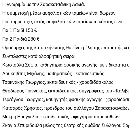
Η γνωριμία με την Σαρακατσάνικη Λαλιά.
Η συμμετοχή μέσω ασφαλιστικών ταμείων είναι δωρεάν.
Για συμμετοχές εκτός ασφαλιστικών ταμείων το κόστος είναι:
Για 1 Παιδί 150 €
Για 2 Παιδιά 280 €
Ομαδάρχες της κατασκήνωσης θα είναι μέλη της επιτροπής ν
Συντελεστές κατά αλφαβητική σειρά:
Κωστούλα Σοφία, καθηγήτρια φυσικής αγωγής, με ειδικότητα
Λουκοβίτης Μιχάλης, μαθηματικός - εκπαιδευτικός.
Τσακνάκης Γεώργιος, εκπαιδευτικός - χοροδιδάσκαλος.
Θεόδωρος Γιαννακός, εκπαιδευτικός, συγγραφέας του «Καλιβ
Τερζόγλου Γεώργιος, καθηγητής φυσικής αγωγής - χοροδιδάσ
Κατσαρός Χρήστος, πρόεδρος του συλλόγου Σαρακατσαναίω
Μακρή Ευαγγελία, εκπαιδευτικός, αφηγήτρια παραμυθιών.
Ζκάγια Σπυριδούλα μέλος της θεατρικής ομάδας Συλλόγου Σα