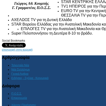
STAR ΚΕΝΤΡΙΚΗΣ ΕΛΛΑΔΑΣ 
Γιώργος Αθ. Κουμπής
TV1 ΗΠΕΙΡΟΣ για την Περι
Γ. Γραμματέας Π.Ο.Σ.Σ.
EURO TV για την Κεντρικ
ΘΕΣΣΑΛΙΑ TV για την Περι
ΑΧΕΛΩΟΣ TV για τη Δυτική Ελλάδα
STAR Βορείου Ελλάδας για την Ανατολική Μακεδονία κα
ΕΠΙΛΟΓΕΣ TV για την Ανατολική Μακεδονία και Θ
Super Πελοποννήσου τη Δευτέρα 8-10 το βράδυ.
Social Bookmarks
επιστροφή στην κορυφή
Αρθρογραφία
Τελευταία Νέα
Νέα Συλλόγων
Γενικά Άρθρα
Ειδήσεις - Σχόλια - Κοινωνικά
Διάφορα
Π.Ο.Σ.Σ.
Επικοινωνία
Χάρτης Πλοήγησης