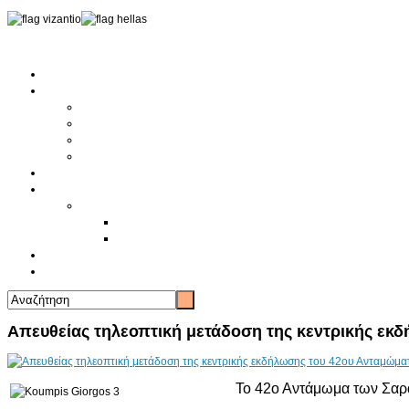
Αρχική
Αρθρογραφία
Τελευταία Νέα
Νέα Συλλόγων
Γενικά Άρθρα
Ειδήσεις - Σχόλια - Κοινωνικά
Ιστορίες Ζωής
Π.Ο.Σ.Σ.
Ιστορία Π.Ο.Σ.Σ.
Ιστορικό Ίδρυσης Π.Ο.Σ.Σ.
Βιογραφικό Π.Ο.Σ.Σ.
Χορηγοί
Επικοινωνία
Απευθείας τηλεοπτική μετάδοση της κεντρικής εκ
Το 42ο Αντάμωμα των Σαρα