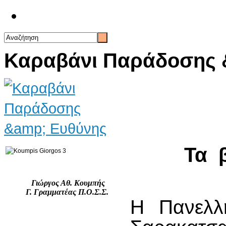
Επικοινωνία
Καραβάνι Παράδοσης 
Τα β
Γιώργος Αθ. Κουμπής
Γ. Γραμματέας Π.Ο.Σ.Σ.
Η Πανελλ