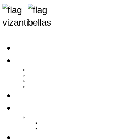
Αρχική
Αρθρογραφία
Τελευταία Νέα
Νέα Συλλόγων
Γενικά Άρθρα
Ειδήσεις - Σχόλια - Κοινωνικά
Ιστορίες Ζωής
Π.Ο.Σ.Σ.
Ιστορία Π.Ο.Σ.Σ.
Ιστορικό Ίδρυσης Π.Ο.Σ.Σ.
Βιογραφικό Π.Ο.Σ.Σ.
Χορηγοί