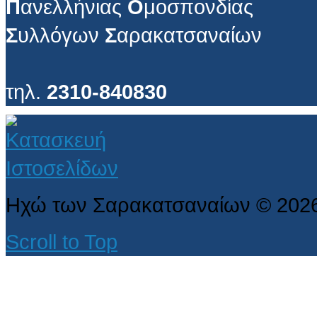
Π
ανελλήνιας
Ο
μοσπονδίας
Σ
υλλόγων
Σ
αρακατσαναίων
τηλ.
2310-840830
Ηχώ των Σαρακατσαναίων
©
202
Scroll to Top