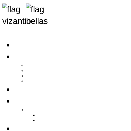
Αρχική
Αρθρογραφία
Τελευταία Νέα
Νέα Συλλόγων
Γενικά Άρθρα
Ειδήσεις - Σχόλια - Κοινωνικά
Ιστορίες Ζωής
Π.Ο.Σ.Σ.
Ιστορία Π.Ο.Σ.Σ.
Ιστορικό Ίδρυσης Π.Ο.Σ.Σ.
Βιογραφικό Π.Ο.Σ.Σ.
Χορηγοί