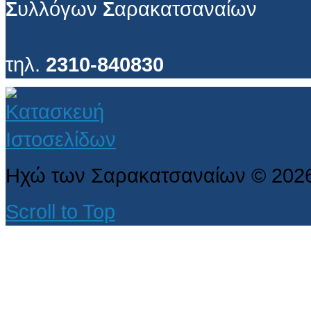
Σ
υλλόγων
Σ
αρακατσαναίων
τηλ.
2310-840830
Ηχώ των Σαρακατσαναίων
©
202
Scroll to Top