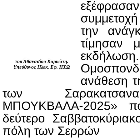
εξέφρασα
συμμετοχή
την ανάγ
τίμησαν 
εκδήλωση
του Αθανασίου Καρυώτη.
Ομοσπονδ
Υπεύθυνος Ηλεκ. Εφ. ΗΧΩ
ανάθεση 
των Σαρακατσανα
ΜΠΟΥΚΒΑΛΑ-2025» πο
δεύτερο Σαββατοκύριακ
πόλη των Σερρών