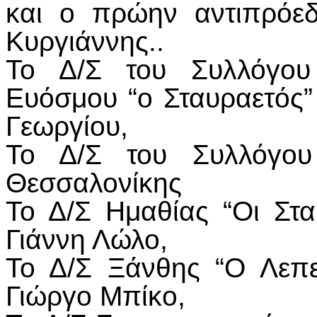
και ο πρώην αντιπρόε
Κυργιάννης..
Το Δ/Σ του Συλλόγου 
Ευόσμου “ο Σταυραετός
Γεωργίου,
Το Δ/Σ του Συλλόγου
Θεσσαλονίκης
Το Δ/Σ Ημαθίας “Οι Στα
Γιάννη Λώλο,
Το Δ/Σ Ξάνθης “Ο Λεπε
Γιώργο Μπίκο,