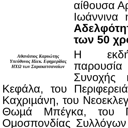
αίθουσα Α
Ιωάννινα
Αδελφότ
των 50 χ
Η εκδήλ
Αθανάσιος Καρυώτης
Υπεύθυνος Ηλεκ. Εφημερίδας
παρουσία 
ΗΧΩ των Σαρακατσαναίων
Συνοχής 
Κεφάλα, του Περιφερει
Καχριµάνη, του Νεοεκλε
Θωµά Μπέγκα, του Π
Ομοσπονδίας Συλλόγων