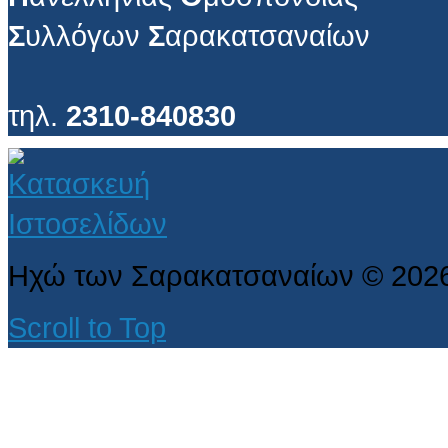
Σ
υλλόγων
Σ
αρακατσαναίων
τηλ.
2310-840830
Ηχώ των Σαρακατσαναίων
©
202
Scroll to Top