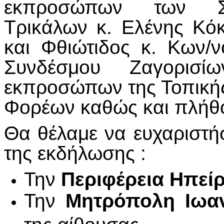
εκπροσώπων των Συ
Τρικάλων κ. Ελένης Κό
και Φθιώτιδος κ. Κων/
Συνδέσμου Ζαγορισί
εκπροσώπων της Τοπικής
Φορέων καθώς και πλήθ
Θα θέλαμε να ευχαριστή
της εκδήλωσης :
Την
Περιφέρεια Ηπεί
Την
Μητρόπολη Ιωα
της αίθουσας