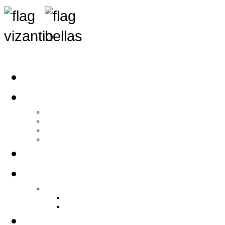
Αρχική
Αρθρογραφία
Τελευταία Νέα
Νέα Συλλόγων
Γενικά Άρθρα
Ειδήσεις - Σχόλια - Κοινωνικά
Ιστορίες Ζωής
Π.Ο.Σ.Σ.
Ιστορία Π.Ο.Σ.Σ.
Ιστορικό Ίδρυσης Π.Ο.Σ.Σ.
Βιογραφικό Π.Ο.Σ.Σ.
Χορηγοί