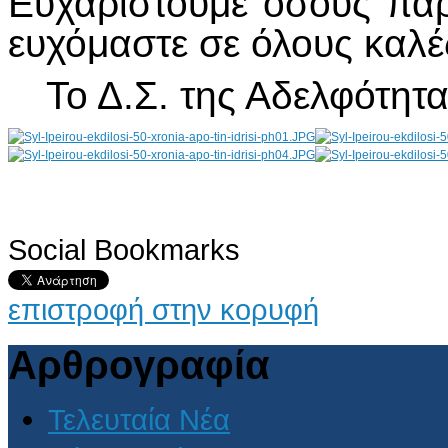
Ευχαριστούμε όσους πα
ευχόμαστε σε όλους καλές
Το Δ.Σ. της Αδελφότη
Social Bookmarks
AdmirorGallery 4.5.0
, author/s
Vasiljevski
&
Kekeljevic
.
επιστροφή στην κορυφή
Αρθρογραφία
Τελευταία Νέα