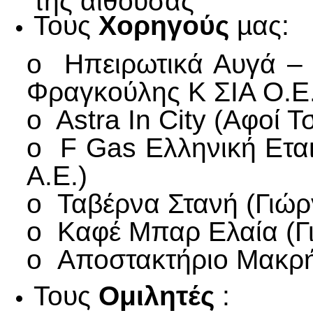
Τους
Χορηγούς
µας:
o Ηπειρωτικά Αυγά – 
Φραγκούλης Κ ΣΙΑ Ο.Ε.
o Astra In City (Αφοί 
o F Gas Ελληνική Εται
Α.Ε.)
o Ταβέρνα Στανή (Γιώ
o Καφέ Μπαρ Ελαία (Γ
o Αποστακτήριο Μακρή
Τους
Ομιλητές
: