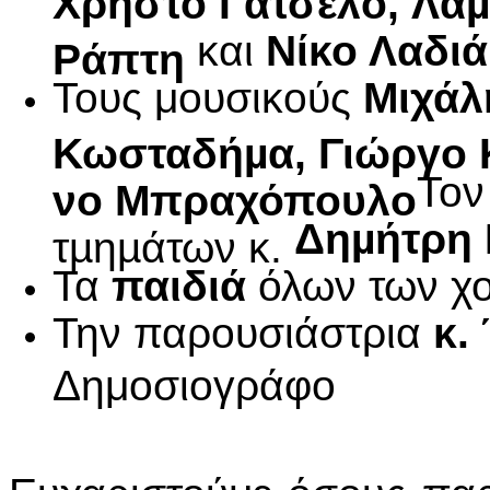
Χρήστο
Γατσέλο,
Λά
και
Νίκο Λαδι
Ράπτη
Τους μουσικούς
Μιχάλ
Κωσταδήµα, Γιώργο
Τον
νο Μπραχόπουλο
Δηµήτρη
τµηµάτων κ.
Τα
παιδιά
όλων των χ
Την παρουσιάστρια
κ.
Δημοσιογράφο