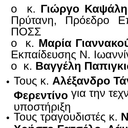
o κ.
Γιώργο Καψάλ
Πρύτανη, Πρόεδρο Επ
ΠΟΣΣ
o κ.
Μαρία
Γιαννακο
Εκπαίδευσης Ν. Ιωανν
o κ.
Βαγγέλη Παπιγκ
Τους κ.
Αλέξανδρο Τ
για την τεχ
Φερεντίνο
υποστήριξη
Τους τραγουδιστές κ.
Ν