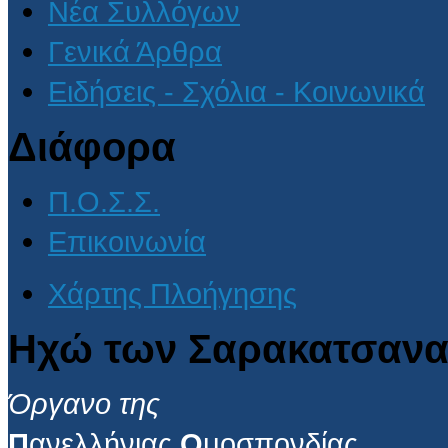
Νέα Συλλόγων
Γενικά Άρθρα
Ειδήσεις - Σχόλια - Κοινωνικά
Διάφορα
Π.Ο.Σ.Σ.
Επικοινωνία
Χάρτης Πλοήγησης
Ηχώ των Σαρακατσανα
Όργανο της
Π
ανελλήνιας
Ο
μοσπονδίας