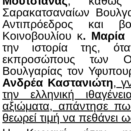
Μουτσιάνας
, καθώς
Σαρακατσαναίων Βουλγ
Αντιπρόεδρος και βο
Κοινοβουλίου κ
. Μαρία
την ιστορία της, ότ
εκπροσώπους των Ο
Βουλγαρίας τον Υφυπου
Ανδρέα Καστανιώτη
, γ
την ελληνική ιθαγένε
αξιώματα, απάντησε πως
θεωρεί τιμή να πεθάνει ω