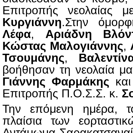
Επιτροπής νεολαίας 
Κυργιάννη
.Στην όμορ
Λέφα
,
Αριάδνη Βλόν
Κώστας Μαλογιάννης
,
Τσουμάνης
,
Βαλεντίν
βοήθησαν τη νεολαία μα
Γιάννης Φαρμάκης
και
Επιτροπής Π.Ο.Σ.Σ. κ.
Σ
Την επόμενη ημέρα, τ
πλαίσια των εορταστι
Αντάμωμα Σαρακατσαναίω