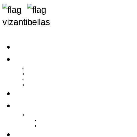
Αρχική
Αρθρογραφία
Τελευταία Νέα
Νέα Συλλόγων
Γενικά Άρθρα
Ειδήσεις - Σχόλια - Κοινωνικά
Ιστορίες Ζωής
Π.Ο.Σ.Σ.
Ιστορία Π.Ο.Σ.Σ.
Ιστορικό Ίδρυσης Π.Ο.Σ.Σ.
Βιογραφικό Π.Ο.Σ.Σ.
Χορηγοί