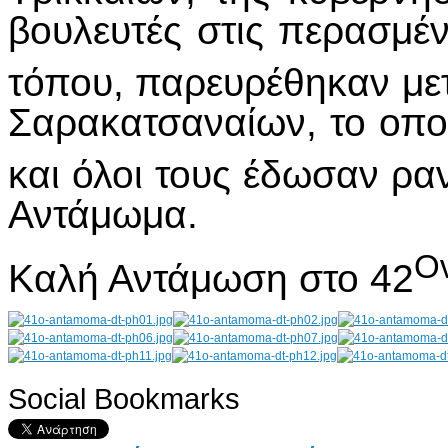
βουλευτές στις περασμέν
τόπου, παρευρέθηκαν με
Σαρακατσαναίων, το οπο
και όλοι τους έδωσαν ρα
Αντάμωμα.
Ο
Καλή Αντάμωση στο 42
Social Bookmarks
AdmirorGallery 4.5.0
, author/s
Vasiljevski
&
Kekeljevic
.