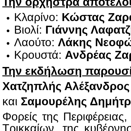
Την ορχήστρα αποτελο
Κλαρίνο:
Κώστας Ζαρ
Βιολί:
Γιάννης Λαφατζ
Λαούτο:
Λάκης Νεοφώ
Κρουστά:
Ανδρέας Ζα
Την εκδήλωση παρουσί
Χατζηπλής Αλέξανδρος
και
Σαμουρέλης Δημήτρ
Φορείς της Περιφέρειας
Τρικκαίων, της κυβέρνη