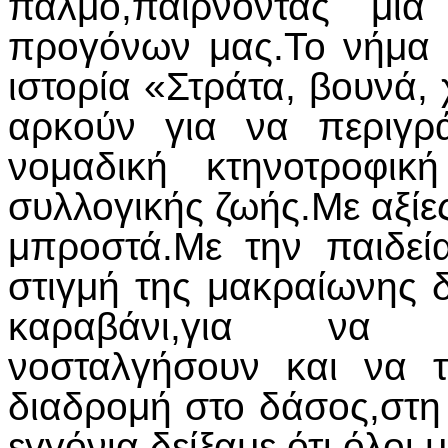
παλμό,παίρνοντας μ
προγόνων μας.Το νήμα 
ιστορία «Στράτα, βουνά, χ
αρκούν για να περιγρ
νομαδική κτηνοτροφικ
συλλογικής ζωής.Με αξίες
μπροστά.Με την παιδεί
στιγμή της μακραίωνης 
καραβάνι,για να 
νοσταλγήσουν και να 
διαδρομή στο δάσος,στη 
εγγόνια,δείξαμε ότι όλοι 