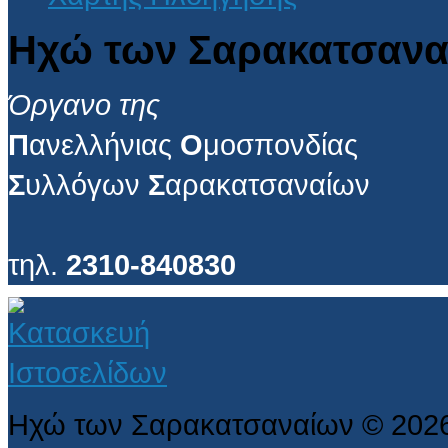
Ηχώ των Σαρακατσανα
Όργανο της
Π
ανελλήνιας
Ο
μοσπονδίας
Σ
υλλόγων
Σ
αρακατσαναίων
τηλ.
2310-840830
Ηχώ των Σαρακατσαναίων
©
202