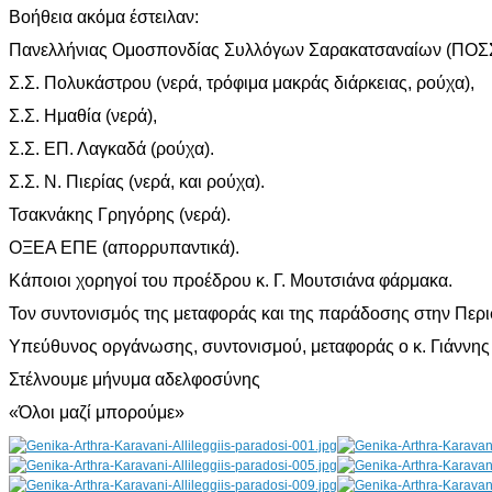
Βοήθεια ακόμα έστειλαν:
Πανελλήνιας Ομοσπονδίας Συλλόγων Σαρακατσαναίων (ΠΟΣΣ
Σ.Σ. Πολυκάστρου (νερά, τρόφιμα μακράς διάρκειας, ρούχα),
Σ.Σ. Ημαθία (νερά),
Σ.Σ. ΕΠ. Λαγκαδά (ρούχα).
Σ.Σ. Ν. Πιερίας (νερά, και ρούχα).
Τσακνάκης Γρηγόρης (νερά).
ΟΞΕΑ ΕΠΕ (απορρυπαντικά).
Κάποιοι χορηγοί του προέδρου κ. Γ. Μουτσιάνα φάρμακα.
Τον συντονισμός της μεταφοράς και της παράδοσης στην Πε
Υπεύθυνος οργάνωσης, συντονισμού, μεταφοράς ο κ. Γιάννη
Στέλνουμε μήνυμα αδελφοσύνης
«Όλοι μαζί μπορούμε»