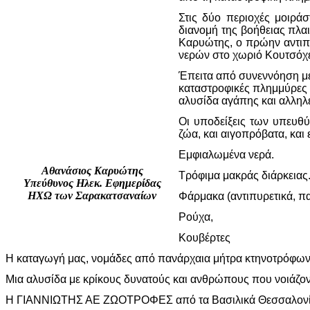
Στις δύο περιοχές μοιρά
διανομή της βοήθειας πλαι
Καρυώτης, ο πρώην αντιπρ
νερών στο χωριό Κουτσόχε
Έπειτα από συνεννόηση με
καταστροφικές πλημμύρες 
αλυσίδα αγάπης και αλληλ
Οι υποδείξεις των υπευθύ
ζώα, και αιγοπρόβατα, και
Εμφιαλωμένα νερά.
Αθανάσιος Καρυώτης
Τρόφιμα μακράς διάρκειας
Υπεύθυνος Ηλεκ. Εφημερίδας
ΗΧΩ των Σαρακατσαναίων
Φάρμακα (αντιπυρετικά, πα
Ρούχα,
Κουβέρτες
Η καταγωγή μας, νομάδες από πανάρχαια μήτρα κτηνοτρόφων 
Μια αλυσίδα με κρίκους δυνατούς και ανθρώπους που νοιάζοντ
Η ΓΙΑΝΝΙΩΤΗΣ ΑΕ ΖΩΟΤΡΟΦΕΣ από τα Βασιλικά Θεσσαλονίκη