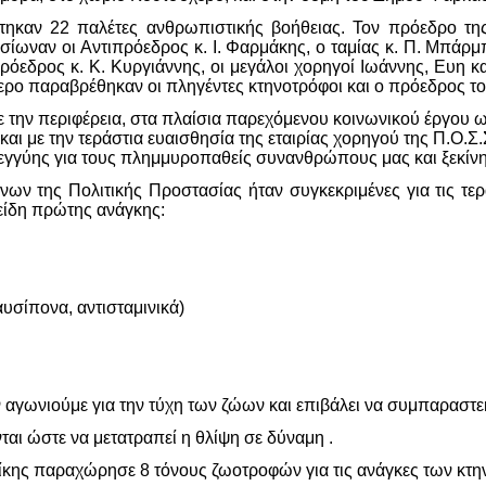
στηκαν 22 παλέτες ανθρωπιστικής βοήθειας. Τον πρόεδρο τη
σίωναν οι Αντιπρόεδρος κ. Ι. Φαρμάκης, ο ταμίας κ. Π. Μπάρμπ
όεδρος κ. Κ. Κυργιάννης, οι μεγάλοι χορηγοί Ιωάννης, Ευη
κ
ρο παραβρέθηκαν οι πληγέντες κτηνοτρόφοι και ο πρόεδρος τ
 την περιφέρεια, στα πλαίσια παρεχόμενου κοινωνικού έργου 
και με την τεράστια ευαισθησία της εταιρίας χορηγού της Π.Ο
εγγύης για τους πλημμυροπαθείς συνανθρώπους μας και ξεκίνησ
νων της Πολιτικής Προστασίας ήταν συγκεκριμένες για τις τε
 είδη πρώτης ανάγκης:
.
υσίπονα, αντισταμινικά)
αγωνιούμε για την τύχη των ζώων και επιβάλει να συμπαραστε
αι ώστε να μετατραπεί η θλίψη σε δύναμη .
ς παραχώρησε 8 τόνους ζωοτροφών για τις ανάγκες των κτη