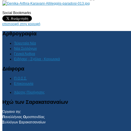
Social Bookmarks
AdmirorGallery 4.5.0
, author/s
Vasiljevski
&
Kekeljevic
.
επιστροφή στην κορυφή
Αρθρογραφία
Τελευταία Νέα
Νέα Συλλόγων
Γενικά Άρθρα
Ειδήσεις - Σχόλια - Κοινωνικά
Διάφορα
Π.Ο.Σ.Σ.
Επικοινωνία
Χάρτης Πλοήγησης
Ηχώ των Σαρακατσαναίων
Όργανο της
Π
ανελλήνιας
Ο
μοσπονδίας
Σ
υλλόγων
Σ
αρακατσαναίων