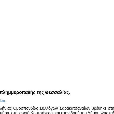
 πλημμυροπαθής της Θεσσαλίας.
λλήνιας Ομοσπονδίας Συλλόγων Σαρακατσαναίων βρέθηκε στ
μύρα, στο χωριό Κουτσόχερο, και στην δομή του Δήμου Φαρκα