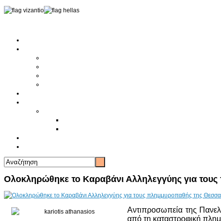
Αρχική
Αρθρογραφία
Τελευταία Νέα
Νέα Συλλόγων
Γενικά Άρθρα
Ειδήσεις - Σχόλια - Κοινωνικά
Ιστορίες Ζωής
Π.Ο.Σ.Σ.
Ιστορία Π.Ο.Σ.Σ.
Ιστορικό Ίδρυσης Π.Ο.Σ.Σ.
Βιογραφικό Π.Ο.Σ.Σ.
Χορηγοί
Επικοινωνία
Ολοκληρώθηκε το Καραβάνι Αλληλεγγύης για τους
Αντιπροσωπεία της Πανε
από τη καταστροφική πλημ