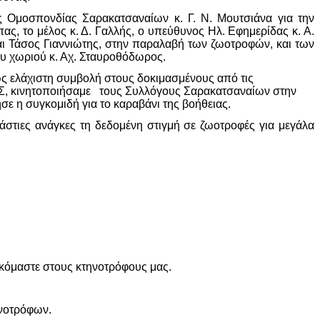
ς Ομοσπονδίας Σαρακατσαναίων κ. Γ. Ν. Μουτσιάνα για την
ας, το μέλος κ. Δ. Γαλλής, ο υπεύθυνος Ηλ. Εφημερίδας κ. Α.
αι Τάσος Γιαννιώτης, στην παραλαβή των ζωοτροφών, και των
ου χωριού κ. Αχ. Σταυροθόδωρος.
ως ελάχιστη συμβολή στους δοκιμασμένους από τις
.Σ.Σ, κινητοποιήσαμε τους Συλλόγους Σαρακατσαναίων στην
ε η συγκομιδή για το καραβάνι της βοήθειας.
ράστιες ανάγκες τη δεδομένη στιγμή σε ζωοτροφές για μεγάλα
κόμαστε στους κτηνοτρόφους μας.
νοτρόφων.