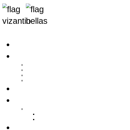
Αρχική
Αρθρογραφία
Τελευταία Νέα
Νέα Συλλόγων
Γενικά Άρθρα
Ειδήσεις - Σχόλια - Κοινωνικά
Ιστορίες Ζωής
Π.Ο.Σ.Σ.
Ιστορία Π.Ο.Σ.Σ.
Ιστορικό Ίδρυσης Π.Ο.Σ.Σ.
Βιογραφικό Π.Ο.Σ.Σ.
Χορηγοί