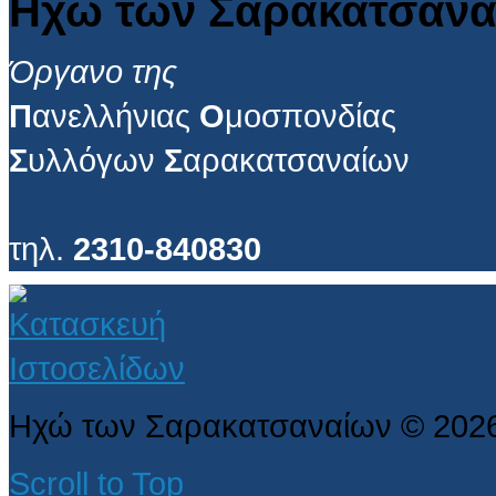
Ηχώ των Σαρακατσανα
Όργανο της
Π
ανελλήνιας
Ο
μοσπονδίας
Σ
υλλόγων
Σ
αρακατσαναίων
τηλ.
2310-840830
Ηχώ των Σαρακατσαναίων
©
202
Scroll to Top