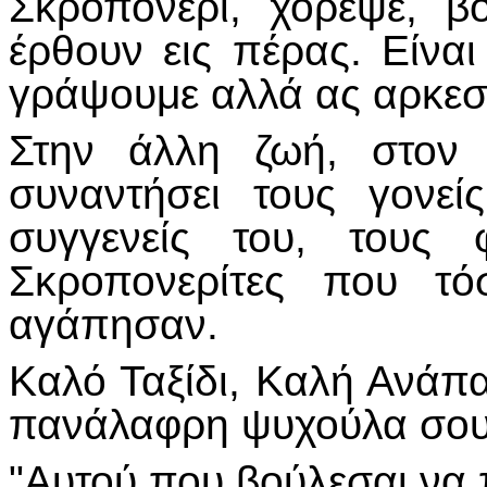
Σκροπονέρι, χόρεψε, β
έρθουν εις πέρας. Είνα
γράψουμε αλλά ας αρκεστ
Στην άλλη ζωή, στον
συναντήσει τους γονεί
συγγενείς του, τους 
Σκροπονερίτες που τ
αγάπησαν.
Καλό Ταξίδι, Καλή Ανάπ
πανάλαφρη ψυχούλα σου
"Αυτού που βούλεσαι να