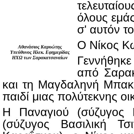
τελευταίο
όλους εμά
σ' αυτόν τ
Ο Νίκος Κ
Αθανάσιος Καρυώτης
Υπεύθυνος Ηλεκ. Εφημερίδας
Γεννήθηκε
ΗΧΩ των Σαρακατσαναίων
από Σαρακ
και τη Μαγδαληνή Μπακο
παιδί μιας πολύτεκνης οι
Η Παναγιού (σύζυγος 
(σύζυγος Βασιλική Τσ