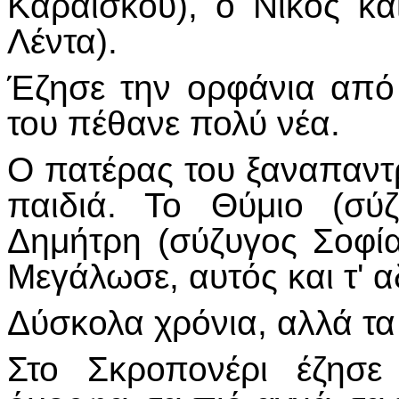
Καραΐσκου), ο Νίκος
κα
Λέντα).
Έζησε την ορφάνια απ
του πέθανε πολύ νέα.
Ο πατέρας του ξαναπαντρ
παιδιά. Το Θύμιο (σύζ
Δημήτρη (σύζυγος Σοφί
Μεγάλωσε,
αυτός και τ' 
Δύσκολα χρόνια, αλλά τα
Στο Σκροπονέρι έζησ