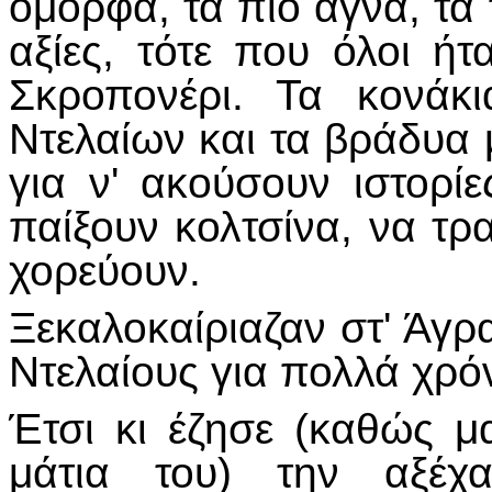
όμορφα, τα πιό αγνά, τα 
αξίες, τότε που όλοι ήτ
Σκροπονέρι. Τα κονάκ
Ντελαίων και τα βράδυα 
για ν' ακούσουν ιστορίε
παίξουν κολτσίνα, να τ
χορεύουν.
Ξεκαλοκαίριαζαν στ' Άγρ
Ντελαίους για πολλά χρόν
Έτσι κι έζησε (καθώς 
μάτια του) την αξέχα