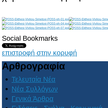
Social Bookmarks
AdmirorGallery 4.5.0
, author/s
Vasiljevski
&
Kekeljevic
.
επιστροφή στην κορυφή
Αρθρογραφία
Τελευταία Νέα
Νέα Συλλόγων
Γενικά Άρθρα