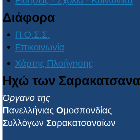
Ειδήσεις - Σχόλια - Κοινωνικά
Διάφορα
Π.Ο.Σ.Σ.
Επικοινωνία
Χάρτης Πλοήγησης
Ηχώ των Σαρακατσανα
Όργανο της
Π
ανελλήνιας
Ο
μοσπονδίας
Σ
υλλόγων
Σ
αρακατσαναίων