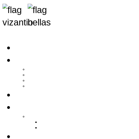
Αρχική
Αρθρογραφία
Τελευταία Νέα
Νέα Συλλόγων
Γενικά Άρθρα
Ειδήσεις - Σχόλια - Κοινωνικά
Ιστορίες Ζωής
Π.Ο.Σ.Σ.
Ιστορία Π.Ο.Σ.Σ.
Ιστορικό Ίδρυσης Π.Ο.Σ.Σ.
Βιογραφικό Π.Ο.Σ.Σ.
Χορηγοί