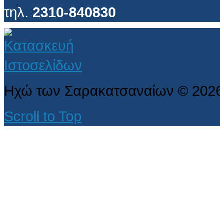
τηλ.
2310-840830
Ηχώ των Σαρακατσαναίων
©
202
Scroll to Top