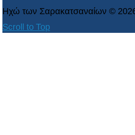
Ηχώ των Σαρακατσαναίων
©
202
Scroll to Top