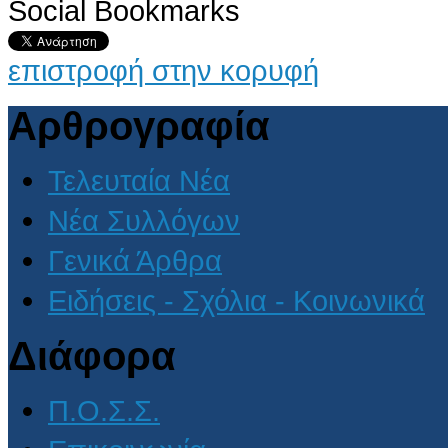
Social Bookmarks
επιστροφή στην κορυφή
Αρθρογραφία
Τελευταία Νέα
Νέα Συλλόγων
Γενικά Άρθρα
Ειδήσεις - Σχόλια - Κοινωνικά
Διάφορα
Π.Ο.Σ.Σ.