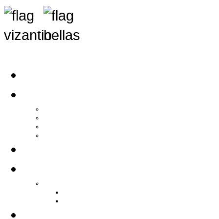
Αρχική
Αρθρογραφία
Τελευταία Νέα
Νέα Συλλόγων
Γενικά Άρθρα
Ειδήσεις - Σχόλια - Κοινωνικά
Ιστορίες Ζωής
Π.Ο.Σ.Σ.
Ιστορία Π.Ο.Σ.Σ.
Ιστορικό Ίδρυσης Π.Ο.Σ.Σ.
Βιογραφικό Π.Ο.Σ.Σ.
Χορηγοί