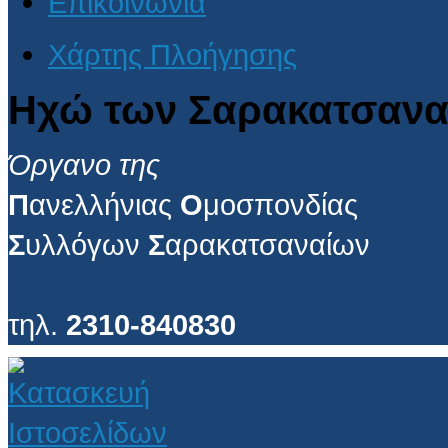
Επικοινωνία
Χάρτης Πλοήγησης
Ηχώ των Σαρακατσανα
Όργανο της
Π
ανελλήνιας
Ο
μοσπονδίας
Σ
υλλόγων
Σ
αρακατσαναίων
τηλ.
2310-840830