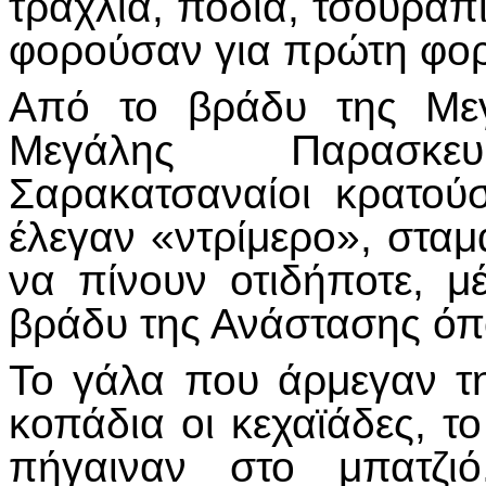
τραχλιά, ποδιά, τσουράπ
φορούσαν για πρώτη φορ
Από το βράδυ της Μεγ
Μεγάλης Παρασκε
Σαρακατσαναίοι κρατού
έλεγαν «ντρίμερο», στα
να πίνουν οτιδήποτε, μέ
βράδυ της Ανάστασης όπ
Το γάλα που άρμεγαν τ
κοπάδια οι κεχαϊάδες, τ
πήγαιναν στο μπατζι