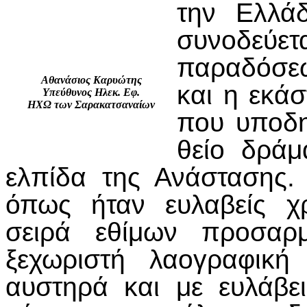
την Ελλά
συνοδεύε
παραδόσεω
Αθανάσιος Καρυώτης
και η εκάσ
Υπεύθυνος Ηλεκ. Εφ.
ΗΧΩ των Σαρακατσαναίων
που υποδη
θείο δράμ
ελπίδα της Ανάστασης. 
όπως ήταν ευλαβείς χρ
σειρά εθίμων προσαρμ
ξεχωριστή λαογραφική
αυστηρά και με ευλάβε