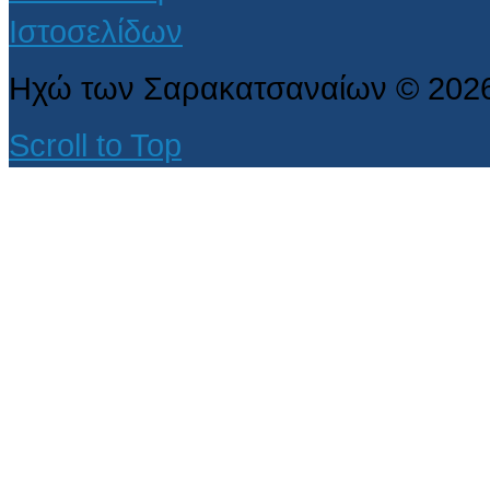
Ηχώ των Σαρακατσαναίων
©
202
Scroll to Top