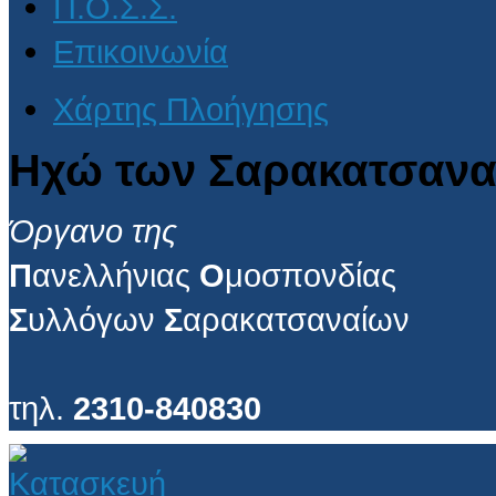
Π.Ο.Σ.Σ.
Επικοινωνία
Χάρτης Πλοήγησης
Ηχώ των Σαρακατσανα
Όργανο της
Π
ανελλήνιας
Ο
μοσπονδίας
Σ
υλλόγων
Σ
αρακατσαναίων
τηλ.
2310-840830