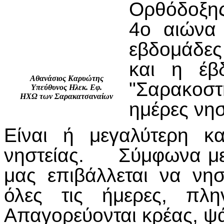
Ορθόδοξης
4ο αιώνα 
εβδομάδε
και η έβ
Αθανάσιος Καρυώτης
"Σαρακοστή
Υπεύθυνος Ηλεκ. Εφ.
ΗΧΩ των Σαρακατσαναίων
ημέρες νησ
Είναι ή μεγαλύτερη κ
νηστείας. Σύμφω­να με
μας επιβάλ­λεται να νη
όλες τις ήμερες, πλη
Απαγορεύονται κρέας, ψά