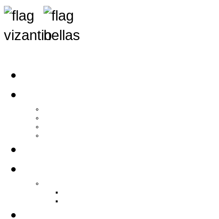
Αρχική
Αρθρογραφία
Τελευταία Νέα
Νέα Συλλόγων
Γενικά Άρθρα
Ειδήσεις - Σχόλια - Κοινωνικά
Ιστορίες Ζωής
Π.Ο.Σ.Σ.
Ιστορία Π.Ο.Σ.Σ.
Ιστορικό Ίδρυσης Π.Ο.Σ.Σ.
Βιογραφικό Π.Ο.Σ.Σ.
Χορηγοί