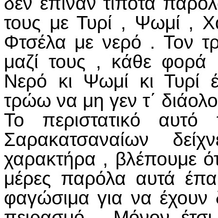
δεν έπιναν τίποτα παρόλ
τους με Τυρί , Ψωμί , Χ
Φτσέλα με νερό . Τον τ
μαζί τους , κάθε φορά 
Νερό κι Ψωμί κι Τυρί 
τρώω να μη γεν τ΄ διάολο
Το περιστατικό αυτό
Σαρακατσαναίων δείχ
χαρακτήρα , βλέπουμε ότ
μέρες παρόλα αυτά έπαι
φαγώσιμα για να έχουν 
πειρασμό . Μόνον έτσι 