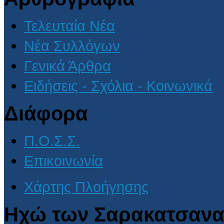
Τελευταία Νέα
Νέα Συλλόγων
Γενικά Άρθρα
Ειδήσεις - Σχόλια - Κοινωνικά
Διάφορα
Π.Ο.Σ.Σ.
Επικοινωνία
Χάρτης Πλοήγησης
Ηχώ των Σαρακατσανα