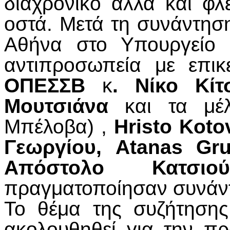
διαχρονικό αλλά και φλ
οστά. Μετά τη συνάντη
Αθήνα στο Υπουργείο 
αντιπροσωπεία με επι
ΟΠΕΣΣΒ
κ
. Νίκο Κίτ
Μουτσιάνα
και τα μ
Μπέλοβα) ,
Hristo Koto
Γεωργίου,
Atanas Gr
Απόστολο Κατσιού
πραγματοποίησαν συνάντ
Το θέμα της συζήτησης
ακολουθηθεί για την π