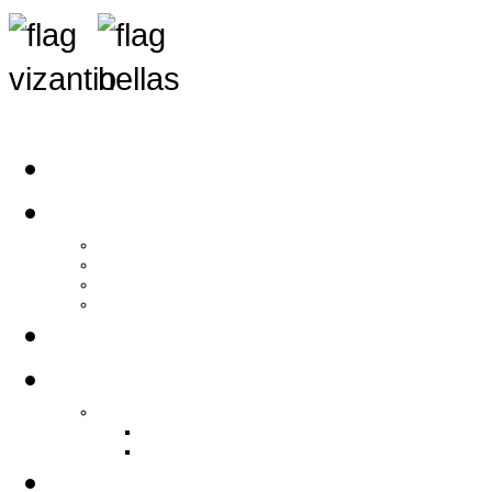
Αρχική
Αρθρογραφία
Τελευταία Νέα
Νέα Συλλόγων
Γενικά Άρθρα
Ειδήσεις - Σχόλια - Κοινωνικά
Ιστορίες Ζωής
Π.Ο.Σ.Σ.
Ιστορία Π.Ο.Σ.Σ.
Ιστορικό Ίδρυσης Π.Ο.Σ.Σ.
Βιογραφικό Π.Ο.Σ.Σ.
Χορηγοί