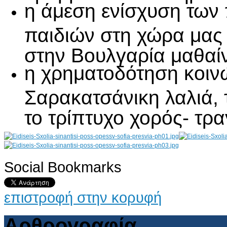
η άμεση ενίσχυση των
παιδιών στη χώρα μας 
στην Βουλγαρία μαθαί
η χρηματοδότηση κοιν
Σαρακατσάνικη λαλιά, 
το τρίπτυχο χορός- τρα
Social Bookmarks
AdmirorGallery 4.5.0
, author/s
Vasiljevski
&
Kekeljevic
.
επιστροφή στην κορυφή
Αρθρογραφία