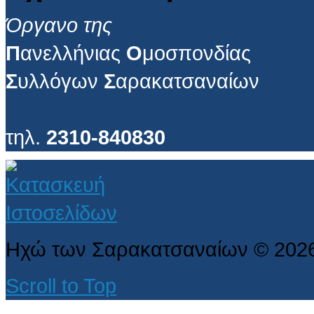
Όργανο της
Π
ανελλήνιας
Ο
μοσπονδίας
Σ
υλλόγων
Σ
αρακατσαναίων
τηλ.
2310-840830
Ηχώ των Σαρακατσαναίων
©
202
Scroll to Top