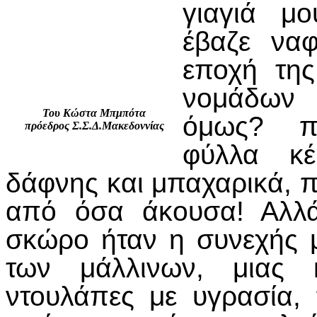
γιαγιά μ
έβαζε ναφ
εποχή της
νομάδων π
Του Κώστα Μπμπότα
όμως? πα
πρόεδρος Σ.Σ.Δ.Μακεδοννίας
φύλλα κέ
δάφνης και μπαχαρικά, 
από όσα άκουσα! Αλλά
σκώρο ήταν η συνεχής 
των μάλλινων, μιας 
ντουλάπες με υγρασία,