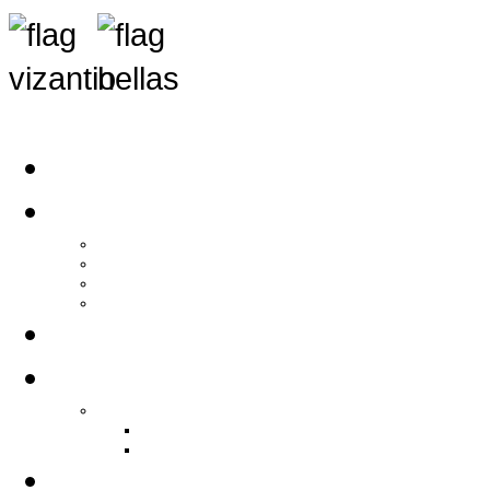
Αρχική
Αρθρογραφία
Τελευταία Νέα
Νέα Συλλόγων
Γενικά Άρθρα
Ειδήσεις - Σχόλια - Κοινωνικά
Ιστορίες Ζωής
Π.Ο.Σ.Σ.
Ιστορία Π.Ο.Σ.Σ.
Ιστορικό Ίδρυσης Π.Ο.Σ.Σ.
Βιογραφικό Π.Ο.Σ.Σ.
Χορηγοί