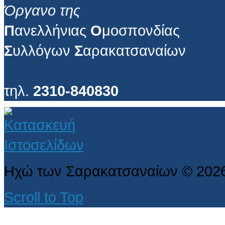
Όργανο της
Π
ανελλήνιας
Ο
μοσπονδίας
Σ
υλλόγων
Σ
αρακατσαναίων
τηλ.
2310-840830
Ηχώ των Σαρακατσαναίων
©
202
Scroll to Top