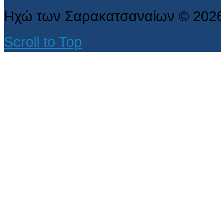
Ηχώ των Σαρακατσαναίων
©
202
Scroll to Top