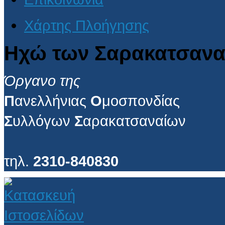
Χάρτης Πλοήγησης
Ηχώ των Σαρακατσανα
Όργανο της
Π
ανελλήνιας
Ο
μοσπονδίας
Σ
υλλόγων
Σ
αρακατσαναίων
τηλ.
2310-840830