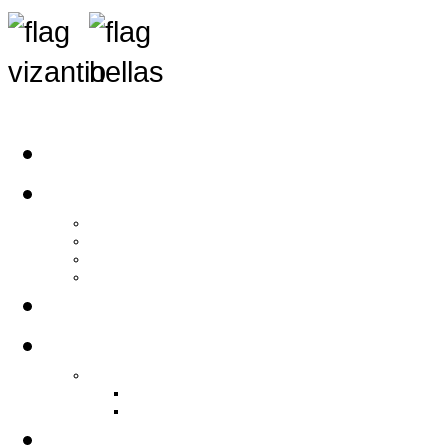
Αρχική
Αρθρογραφία
Τελευταία Νέα
Νέα Συλλόγων
Γενικά Άρθρα
Ειδήσεις - Σχόλια - Κοινωνικά
Ιστορίες Ζωής
Π.Ο.Σ.Σ.
Ιστορία Π.Ο.Σ.Σ.
Ιστορικό Ίδρυσης Π.Ο.Σ.Σ.
Βιογραφικό Π.Ο.Σ.Σ.
Χορηγοί