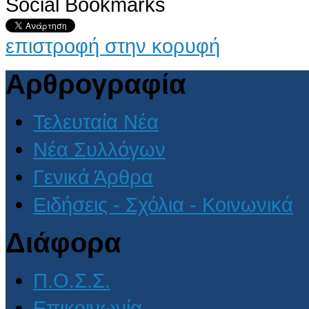
Social Bookmarks
επιστροφή στην κορυφή
Αρθρογραφία
Τελευταία Νέα
Νέα Συλλόγων
Γενικά Άρθρα
Ειδήσεις - Σχόλια - Κοινωνικά
Διάφορα
Π.Ο.Σ.Σ.
Επικοινωνία