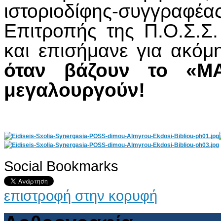
ιστοριοδίφης-συγγραφέας
Επιτροπής της Π.Ο.Σ.Σ
και επισήμανε για ακόμ
όταν βάζουν το «
μεγαλουργούν!
Social Bookmarks
AdmirorGallery 4.5.0
, author/s
Vasiljevski
&
Kekeljevic
.
επιστροφή στην κορυφή