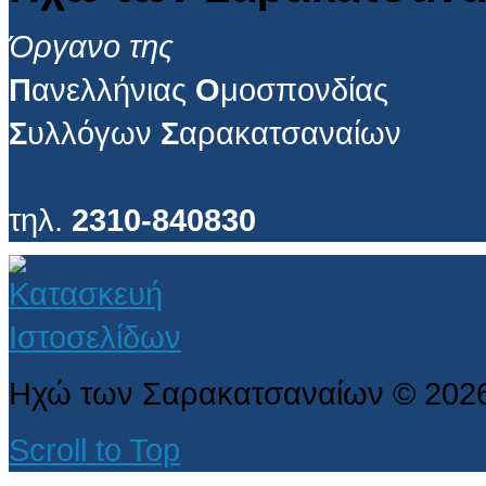
Όργανο της
Π
ανελλήνιας
Ο
μοσπονδίας
Σ
υλλόγων
Σ
αρακατσαναίων
τηλ.
2310-840830
Ηχώ των Σαρακατσαναίων
©
202
Scroll to Top