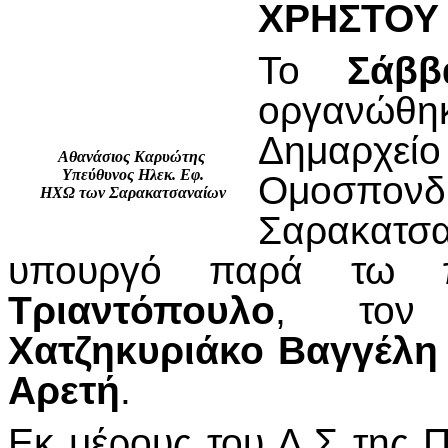
ΧΡΗΣΤΟΥ
Το
Σάββ
οργανώθηκ
Δημαρχείο
Αθανάσιος Καρυώτης
Υπεύθυνος Ηλεκ. Εφ.
Ομοσπ
ΗΧΩ των Σαρακατσαναίων
Σαρακατσ
υπουργό παρά τω 
Τριαντόπουλο
, τον
Χατζηκυριάκο Βαγγέλη
Αρετή
.
Εκ μέρους του Δ.Σ της Π.