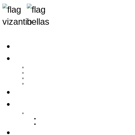
Αρχική
Αρθρογραφία
Τελευταία Νέα
Νέα Συλλόγων
Γενικά Άρθρα
Ειδήσεις - Σχόλια - Κοινωνικά
Ιστορίες Ζωής
Π.Ο.Σ.Σ.
Ιστορία Π.Ο.Σ.Σ.
Ιστορικό Ίδρυσης Π.Ο.Σ.Σ.
Βιογραφικό Π.Ο.Σ.Σ.
Χορηγοί