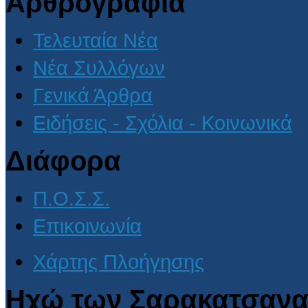
Αρθρογραφία
Τελευταία Νέα
Νέα Συλλόγων
Γενικά Άρθρα
Ειδήσεις - Σχόλια - Κοινωνικά
Διάφορα
Π.Ο.Σ.Σ.
Επικοινωνία
Χάρτης Πλοήγησης
Ηχώ των Σαρακατσανα