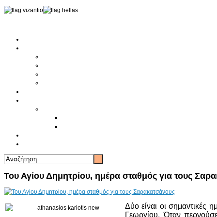
Αρχική
Αρθρογραφία
Τελευταία Νέα
Νέα Συλλόγων
Γενικά Άρθρα
Ειδήσεις - Σχόλια - Κοινωνικά
Ιστορίες Ζωής
Π.Ο.Σ.Σ.
Ιστορία Π.Ο.Σ.Σ.
Ιστορικό Ίδρυσης Π.Ο.Σ.Σ.
Βιογραφικό Π.Ο.Σ.Σ.
Χορηγοί
Επικοινωνία
Του Αγίου Δημητρίου, ημέρα σταθμός για τους Σαρ
Δύο είναι οι σημαντικές η
Γεωργίου. Όταν περνούσε