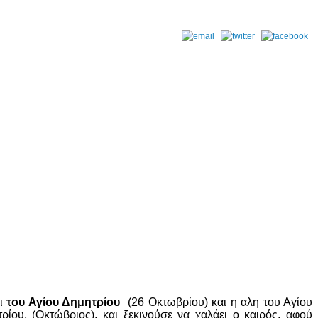
αι
του Αγίου Δημητρίου
(26 Οκτωβρίου) και η αλη του Αγίου
ίου, (Οκτώβριος), και ξεκινούσε να χαλάει ο καιρός, αφού