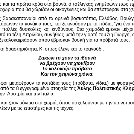
 και τα πρώτα κρύα στα βουνά, ο τσέλιγκας ενημέρωνε πως πρέ
αχώρια που θα χώριζαν οι οικογένειες και θα επέστρεφαν στα χε
ς Σαρακατσαναίοι από τα ορεινά βοσκοτόπια, Ελλάδος, Βουλγα
ρωναν τα κονάκια τους, και ξεκινούσαν με τα πόδια, “για ένα τ
ε πολλές δυσκολίες και κινδύνους. Στα χειμαδιά έμεναν μέχρι
 τα τέλη Απριλίου, συνήθως μετά την γιορτή του Άη Γιώργη, α
α ξεκαλοκαιριάσουν όπου έβρισκαν βοσκή για τα πρόβατά τους.
ή δραστηριότητα. Κι όπως έλεγε και το τραγούδι.
Ζακώνι το χουν τα ιβουνά
να βρέχουν να χιονίζουν
Το καλοκαίρι πρόβατα
Και τον χειμώνα χιόνια.
όφοι μεταφέρουν τα κοπάδια τους (πρόβατα, γίδια,) με φορτηγ
από τα 8 εγγεγραμμένα στοιχεία της
Άυλης Πολιτιστικής Κλη
 Αυστρία και την Ιταλία.
 και ζουν μόνιμα στα χωριά, όπου ασχολούνται με την κτηνοτροφ
ων με τις επιστήμες και τις τέχνες.