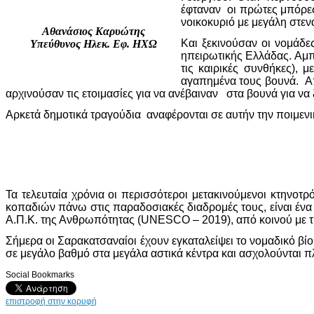
έφταναν οι πρώτες μπόρες
νοικοκυριό με μεγάλη στεν
Αθανάσιος Καρυώτης
Και ξεκινούσαν οι νομάδε
Υπεύθυνος Ηλεκ. Εφ. ΗΧΩ
ηπειρωτικής Ελλάδας. Αμπά
τις καιρικές συνθήκες), μ
αγαπημένα τους βουνά. Από
αρχινούσαν τις ετοιμασίες για να ανέβαιναν στα βουνά για ν
Αρκετά δημοτικά τραγούδια αναφέρονται σε αυτήν την ποιμενικ
Τα τελευταία χρόνια οι περισσότεροι μετακινούμενοι κτηνοτρ
κοπαδιών πάνω στις παραδοσιακές διαδρομές τους, είναι ένα 
Α.Π.Κ. της Ανθρωπότητας (UNESCO – 2019), από κοινού με την
Σήμερα οι Σαρακατσαναίοι έχουν εγκαταλείψει το νομαδικό βίο
σε μεγάλο βαθμό στα μεγάλα αστικά κέντρα και ασχολούνται πλέ
Social Bookmarks
επιστροφή στην κορυφή