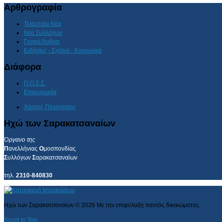
Αρθρογραφία
Τελευταία Νέα
Νέα Συλλόγων
Γενικά Άρθρα
Ειδήσεις - Σχόλια - Κοινωνικά
Διάφορα
Π.Ο.Σ.Σ.
Επικοινωνία
Χάρτης Πλοήγησης
Ηχώ των Σαρακατσαναίων
Όργανο της
Π
ανελλήνιας
Ο
μοσπονδίας
Σ
υλλόγων
Σ
αρακατσαναίων
τηλ.
2310-840830
Ηχώ των Σαρακατσαναίων
©
2026
Με την επιφύλαξη παντός δικαιώματος
Scroll to Top