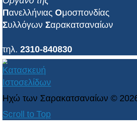
Όργανο της
Π
ανελλήνιας
Ο
μοσπονδίας
Σ
υλλόγων
Σ
αρακατσαναίων
τηλ.
2310-840830
Ηχώ των Σαρακατσαναίων
©
202
Scroll to Top