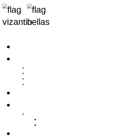
Αρχική
Αρθρογραφία
Τελευταία Νέα
Νέα Συλλόγων
Γενικά Άρθρα
Ειδήσεις - Σχόλια - Κοινωνικά
Ιστορίες Ζωής
Π.Ο.Σ.Σ.
Ιστορία Π.Ο.Σ.Σ.
Ιστορικό Ίδρυσης Π.Ο.Σ.Σ.
Βιογραφικό Π.Ο.Σ.Σ.
Χορηγοί