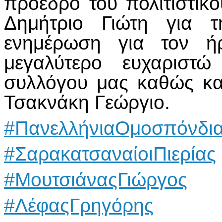
πρόεδρο του πολιτιστικ
Δημήτριο Γιώτη για τ
ενημέρωση για τον ή
μεγαλύτερο ευχαριστ
συλλόγου μας καθώς κα
Τσακνάκη Γεώργιο.
#ΠανελλήνιαΟμοσπόνδι
#ΣαρακατσαναίοιΠιερίας
#ΜουτσιάναςΓιώργος
#ΛέφαςΓρηγόρης