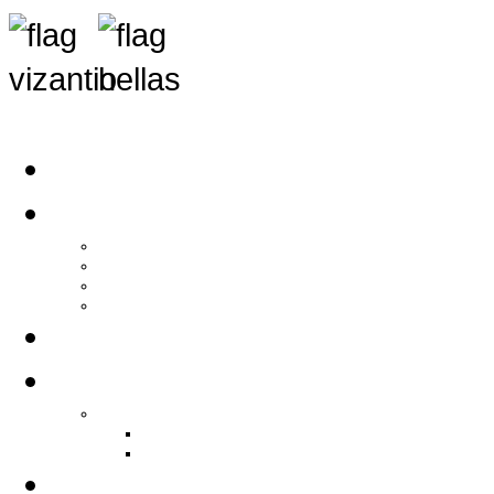
Αρχική
Αρθρογραφία
Τελευταία Νέα
Νέα Συλλόγων
Γενικά Άρθρα
Ειδήσεις - Σχόλια - Κοινωνικά
Ιστορίες Ζωής
Π.Ο.Σ.Σ.
Ιστορία Π.Ο.Σ.Σ.
Ιστορικό Ίδρυσης Π.Ο.Σ.Σ.
Βιογραφικό Π.Ο.Σ.Σ.
Χορηγοί