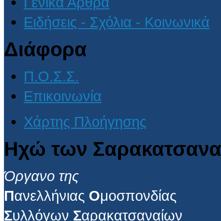
Γενικά Άρθρα
Ειδήσεις - Σχόλια - Κοινωνικά
Διάφορα
Π.Ο.Σ.Σ.
Επικοινωνία
Χάρτης Πλοήγησης
Ηχώ των Σαρακατσανα
Όργανο της
Π
ανελλήνιας
Ο
μοσπονδίας
Σ
υλλόγων
Σ
αρακατσαναίων