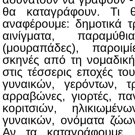
θα καταγράφουν. Τι θ
αναφέρουμε: δημοτικά τ
αινίγματα, παραμύθι
(μουραπάδες), παροιμί
σκηνές από τη νομαδική
στις τέσσερις εποχές το
γυναικών, γερόντων, τ
αρραβώνες, γιορτές, παν
κοριτσιών, ηλικιωμέν
γυναικών, ονόματα ζώων
Αν τα καταγράφουμε,