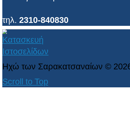
τηλ.
2310-840830
Ηχώ των Σαρακατσαναίων
©
202
Scroll to Top