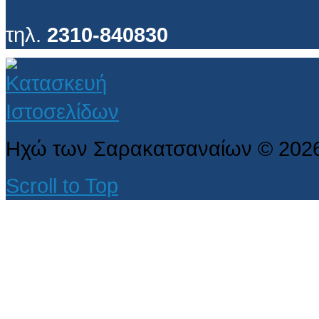
τηλ.
2310-840830
Ηχώ των Σαρακατσαναίων
©
202
Scroll to Top