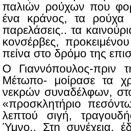
παλιών ρούχων που φορ
ένα κράνος, τα ρούχα
παρελάσεις.. τα καινούρια
κονσέρβες, προκειμένο
πείνα στο δρόμο της επ
Ο Γιαννόπουλος-πριν 
Μέτωπο- μοίρασε τα χ
νεκρών συναδέλφων, στο
«προσκλητήριο πεσόντ
λεπτού σιγή, τραγουδ
Ύμνο.. Στη συνέχεια, 