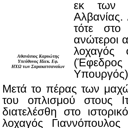
εκ των 
Αλβανίας. 
τότε στο
ανώτεροι α
λοχαγός 
Αθανάσιος Καρυώτης
(Έφεδρος 
Υπεύθυνος Ηλεκ. Εφ.
ΗΧΩ των Σαρακατσαναίων
Υπουργός)
Μετά το πέρας των μαχ
του οπλισμού στους Ι
διατελέσθη στο ιστορι
λοχαγός Γιαννόπουλος 