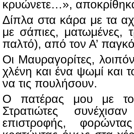
κρυώνετε…», αποκρίθηκ
Δίπλα στα κάρα με τα α
με σάπιες, ματωμένες, τ
παλτό), από τον Α’ παγκ
Οι Μαυραγορίτες, λοιπό
χλένη και ένα ψωμί και τ
να τις πουλήσουν.
Ο πατέρας μου με το
Στρατιώτες συνέχισ
επιστροφής, φορώντα