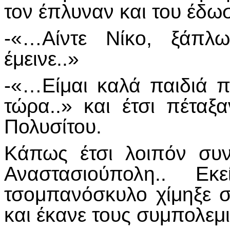
τον έπλυναν και του έδω
-«…Αίντε Νίκο, ξάπλ
έμεινε..»
-«…Είμαι καλά παιδιά
τώρα..» και έτσι πέταξ
Πολυσίτου.
Κάπως έτσι λοιπόν συ
Αναστασιούπολη.. Ε
τσομπανόσκυλο χίμηξε σ
και έκανε τους συμπολεμι