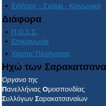
Ειδήσεις - Σχόλια - Κοινωνικά
Διάφορα
Π.Ο.Σ.Σ.
Επικοινωνία
Χάρτης Πλοήγησης
Ηχώ των Σαρακατσανα
Όργανο της
Π
ανελλήνιας
Ο
μοσπονδίας
Σ
υλλόγων
Σ
αρακατσαναίων