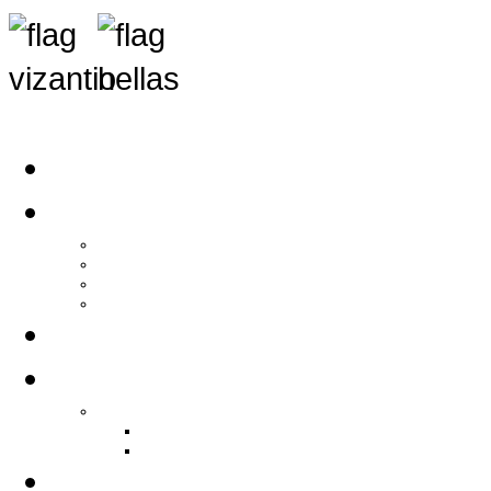
Αρχική
Αρθρογραφία
Τελευταία Νέα
Νέα Συλλόγων
Γενικά Άρθρα
Ειδήσεις - Σχόλια - Κοινωνικά
Ιστορίες Ζωής
Π.Ο.Σ.Σ.
Ιστορία Π.Ο.Σ.Σ.
Ιστορικό Ίδρυσης Π.Ο.Σ.Σ.
Βιογραφικό Π.Ο.Σ.Σ.
Χορηγοί