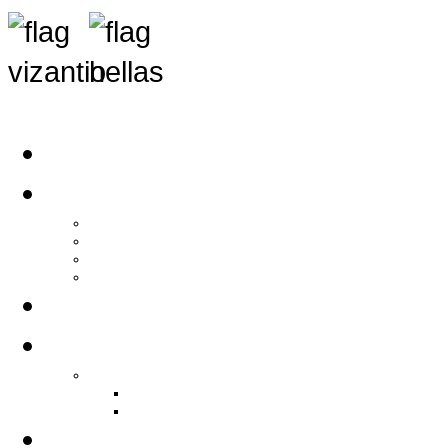
Αρχική
Αρθρογραφία
Τελευταία Νέα
Νέα Συλλόγων
Γενικά Άρθρα
Ειδήσεις - Σχόλια - Κοινωνικά
Ιστορίες Ζωής
Π.Ο.Σ.Σ.
Ιστορία Π.Ο.Σ.Σ.
Ιστορικό Ίδρυσης Π.Ο.Σ.Σ.
Βιογραφικό Π.Ο.Σ.Σ.
Χορηγοί