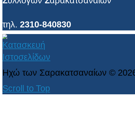
Σ
υλλόγων
Σ
αρακατσαναίων
τηλ.
2310-840830
Ηχώ των Σαρακατσαναίων
©
202
Scroll to Top