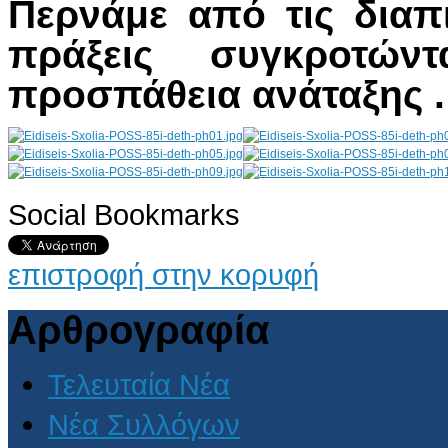
Περνάμε από τις διαπ
πράξεις συγκροτών
προσπάθεια ανάταξης .
Social Bookmarks
AdmirorGallery 4.5.0
, author/s
Vasiljevski
&
Kekeljevic
.
επιστροφή στην κορυφή
Αρθρογραφία
Τελευταία Νέα
Νέα Συλλόγων