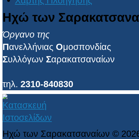
Χάρτης Πλοήγησης
Ηχώ των Σαρακατσανα
Όργανο της
Π
ανελλήνιας
Ο
μοσπονδίας
Σ
υλλόγων
Σ
αρακατσαναίων
τηλ.
2310-840830
Ηχώ των Σαρακατσαναίων
©
202