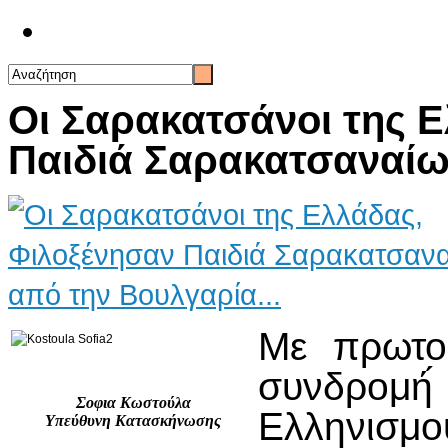
Επικοινωνία
Οι Σαρακατσάνοι της Ε
Παιδιά Σαρακατσαναίων
Με πρωτοβ
συνδρομή́
Σοφια Κωστούλα
Ελληνισμού
Yπεύθυνη Kατασκήνωσης