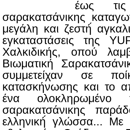
έως τις
σαρακατσάνικης καταγω
μεγάλη και ζεστή́ αγκαλι
εγκαταστάσεις της YU
Χαλκιδικής, οπού λα
Βιωματική Σαρακατσάνι
συμμετείχαν σε ποίκ
κατασκήνωσης και το α
ένα ολοκληρωμένο π
σαρακατσάνικης παρά
ελληνική́ γλώσσα... Με