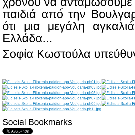
χρόνου να ανταμώσουμε κα
παιδιά από́ την Βουλγα
ότι μια μεγάλη αγκαλιά
Ελλάδα...
Σοφία Κωστούλα υπεύθυ
Social Bookmarks
AdmirorGallery 4.5.0
, author/s
Vasiljevski
&
Kekeljevic
.