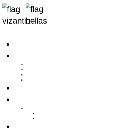
Αρχική
Αρθρογραφία
Τελευταία Νέα
Νέα Συλλόγων
Γενικά Άρθρα
Ειδήσεις - Σχόλια - Κοινωνικά
Ιστορίες Ζωής
Π.Ο.Σ.Σ.
Ιστορία Π.Ο.Σ.Σ.
Ιστορικό Ίδρυσης Π.Ο.Σ.Σ.
Βιογραφικό Π.Ο.Σ.Σ.
Χορηγοί