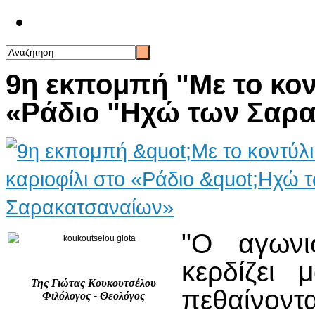
Επικοινωνία
9η εκπομπή "Με το κοντ
«Ράδιο "Ηχώ των Σαρ
"Ο αγωνι
κερδίζει 
Της Γιώτας Κουκουτσέλου
πεθαίνοντα
Φιλόλογος - Θεολόγος