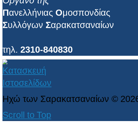
Όργανο της
Π
ανελλήνιας
Ο
μοσπονδίας
Σ
υλλόγων
Σ
αρακατσαναίων
τηλ.
2310-840830
Ηχώ των Σαρακατσαναίων
©
202
Scroll to Top