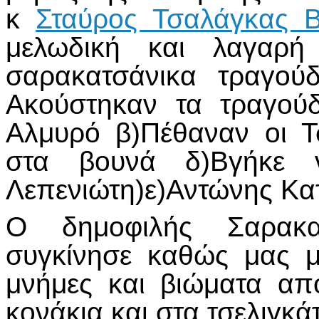
κ
Σταύρος Τσαλάγκας 
μελωδική και λαγαρή
σαρακατσάνικα τραγούδ
Ακούστηκαν τα τραγού
Αλμυρό β)Πέθαναν οι Τ
στα βουνά δ)Βγήκε ν
Λεπενιώτη)ε)Αντώνης Κ
Ο δημοφιλής Σαρακα
συγκίνησε καθώς μας μ
μνήμες και βιώματα απ
κονάκια και στα τσελιγκάτ