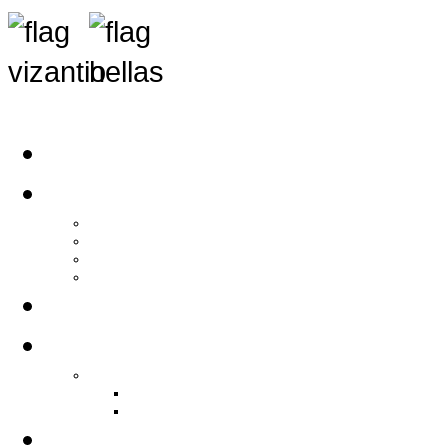
Αρχική
Αρθρογραφία
Τελευταία Νέα
Νέα Συλλόγων
Γενικά Άρθρα
Ειδήσεις - Σχόλια - Κοινωνικά
Ιστορίες Ζωής
Π.Ο.Σ.Σ.
Ιστορία Π.Ο.Σ.Σ.
Ιστορικό Ίδρυσης Π.Ο.Σ.Σ.
Βιογραφικό Π.Ο.Σ.Σ.
Χορηγοί